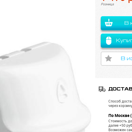
Розница
В 
Купи
В и
ДОСТА
Способ доста
через корзину
По Москве (
Стоимость до
далее +50 ру
Возможен са