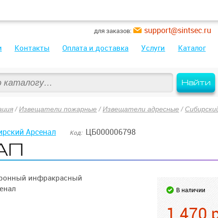
support@sintsec.ru
для заказов:
и
Контакты
Оплата и доставка
Услуги
Каталог
Найти
ация
/
Извещатели пожарные
/
Извещатели адресные
/
Сибирски
ирский Арсенал
ЦБ000006798
Код:
АП
тронный инфракрасный
енал
В наличии
1 470