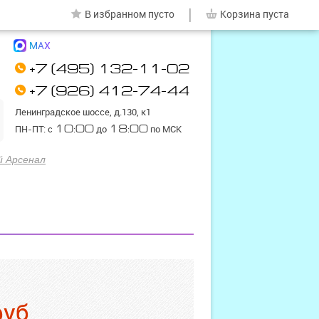
|
В избранном
пусто
Корзина
пуста
MAX
+7 (495) 132-11-02
+7 (926) 412-74-44
Ленинградское шоссе, д.130, к1
ПН-ПТ: с
10:00
до
18:00
по МСК
й Арсенал
руб