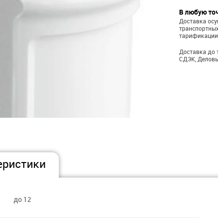
В любую то
Доставка ос
транспортных
тарификации
Доставка до 
СДЭК, Деловы
еристики
до 12