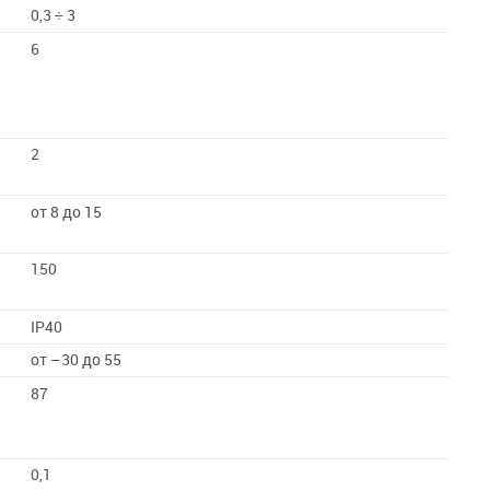
0,3 ÷ 3
6
2
от 8 до 15
150
IP40
от –30 до 55
87
0,1