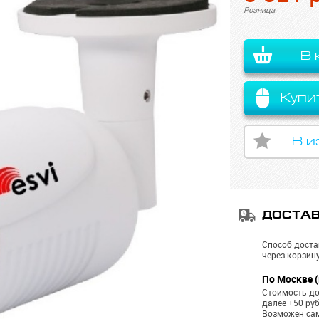
Розница
В 
Купи
В и
ДОСТА
Способ доста
через корзину
По Москве (
Стоимость до
далее +50 ру
Возможен са