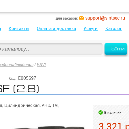
support@sintsec.ru
для заказов:
и
Контакты
Оплата и доставка
Услуги
Каталог
Найти
видеонаблюдения
/
ESVI
I
E005697
Код:
 (2.8)
, Цилиндрическая, AHD, TVI,
В наличии
3 321