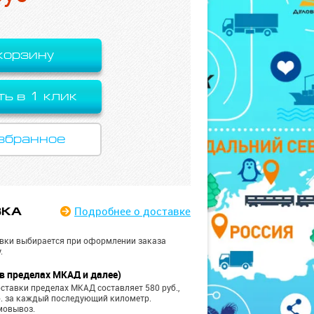
корзину
ть в 1 клик
збранное
Подробнее
о доставке
ВКА
вки выбирается при оформлении заказа
.
в пределах МКАД и далее)
ставки пределах МКАД составляет 580 руб.,
б. за каждый последующий километр.
мовывоз.