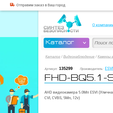
Отправим
заказ
в Ваш город
О компани
Каталог
Каталог
/
Видеонаблюдение
/
Камеры 
ESV
135299
Артикул:
Производитель:
FHD-BQ5.1-SF
AHD видеокамера 5.0Мп ESVI (Уличная
CVI, CVBS, 5Мп, 12v)