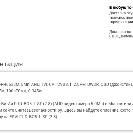
В любую то
Доставка ос
транспортных
тарификации
Доставка до 
СДЭК, Деловы
нтация
H8538M, 5Мп, AHD, TVI, CVI, CVBS, f=2.8мм, DWDR, OSD (джойстик),
.5А, 190×70мм, 0.345кг
Ви-Ай FHD-BQ5.1-SF (2.8) (AHD видеокамера 5.0Мп) в Москве или 
 сайте СинтезБезопасности.ру. Здесь вы найдете описание, фото,
у на ESVI FHD-BQ5.1-SF (2.8).