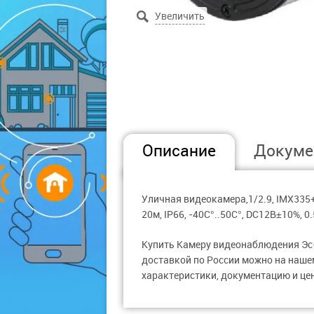
Описание
Докуме
Уличная видеокамера,1/2.9, IMX335+F
20м, IP66, -40C°..50C°, DC12В±10%, 0
Купить Камеру видеонаблюдения Эс-
доставкой по России можно на нашем
характеристики, документацию и цен