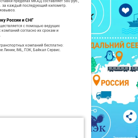
ставки пределах МКАД составляет 580 руб.,
б. за каждый последующий километр.
мовывоз.
чку России и СНГ
уществляется с помощью ведущих
 компаний согласно их срокам и
.
транспортных компаний бесплатно:
е Линии, IML, ПЭК, Байкал Сервис.