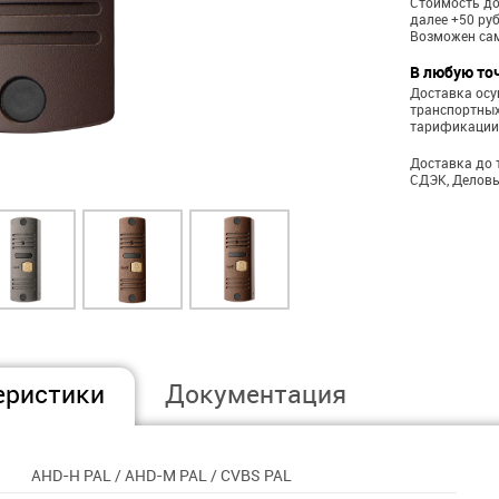
Стоимость до
далее +50 ру
Возможен са
В любую то
Доставка ос
транспортных
тарификации
Доставка до 
СДЭК, Деловы
еристики
Документация
AHD-H PAL / AHD-M PAL / CVBS PAL