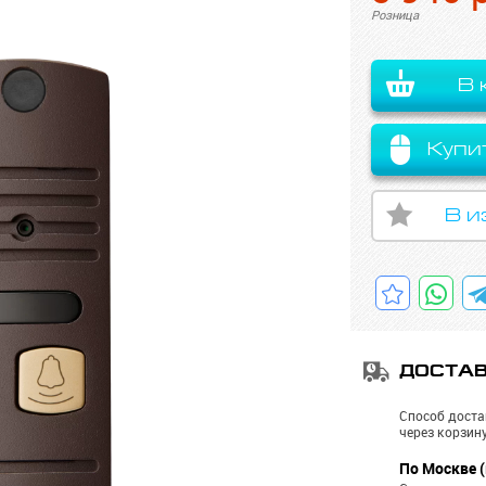
Розница
В 
Купи
В и
ДОСТА
Способ доста
через корзину
По Москве (