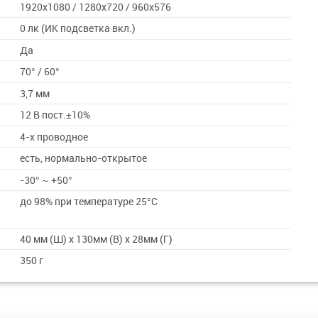
1920x1080 / 1280x720 / 960x576
0 лк (ИК подсветка вкл.)
Да
70° / 60°
3,7 мм
12 В пост.±10%
4-х проводное
есть, нормально-открытое
-30° ~ +50°
до 98% при температуре 25°C
40 мм (Ш) х 130мм (В) х 28мм (Г)
350 г