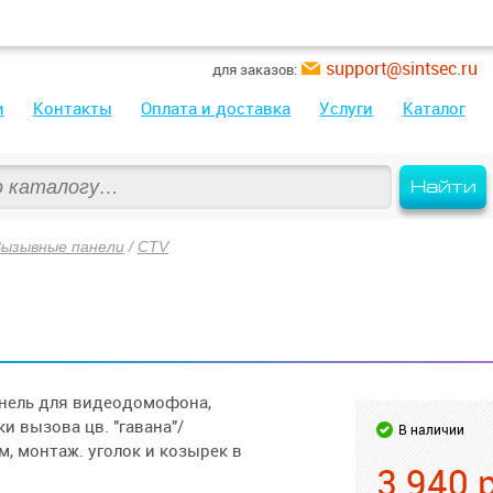
support@sintsec.ru
для заказов:
и
Контакты
Оплата и доставка
Услуги
Каталог
Найти
Вызывные панели
/
CTV
нель для видеодомофона,
и вызова цв. "гавана"/
В наличии
м, монтаж. уголок и козырек в
3 940