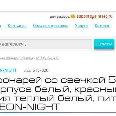
support@sintsec.ru
для заказов:
и
Контакты
Оплата и доставка
Услуги
Каталог
Найти
ые фонари, лампы
/
NEON-NIGHT
N-NIGHT
513-020
Код:
онарей со свечкой 5,
орпуса белый, красны
ия теплый белый, пи
EON-NIGHT