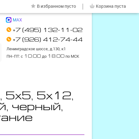
|
В избранном
пусто
Корзина
пуста
MAX
+7 (495) 132-11-02
+7 (926) 412-74-44
Ленинградское шоссе, д.130, к1
ПН-ПТ: с
10:00
до
18:00
по МСК
 5х5, 5х12,
й, черный,
тание