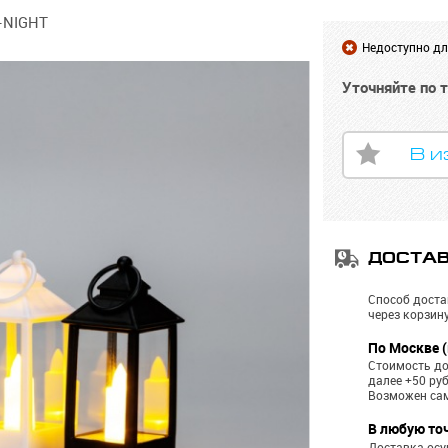
-NIGHT
Недоступно для
Уточняйте по 
В и
ДОСТА
Способ доста
через корзину
По Москве (
Стоимость до
далее +50 ру
Возможен са
В любую то
Доставка ос