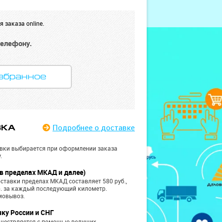
 заказа online.
телефону.
збранное
Подробнее
о доставке
ВКА
вки выбирается при оформлении заказа
.
в пределах МКАД и далее)
ставки пределах МКАД составляет 580 руб.,
б. за каждый последующий километр.
мовывоз.
чку России и СНГ
уществляется с помощью ведущих