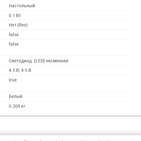
Настольный
0.1 Вт
Нет (без)
false
false
Светодиод. (LED) несменная
4.5 В; 4.5 В
true
Белый
0.269 кг