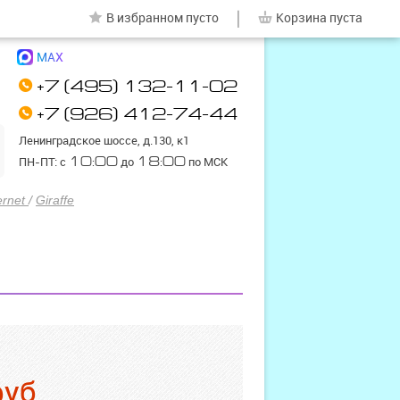
|
В избранном
пусто
Корзина
пуста
MAX
+7 (495) 132-11-02
+7 (926) 412-74-44
Ленинградское шоссе, д.130, к1
ПН-ПТ: с
10:00
до
18:00
по МСК
ernet
/
Giraffe
руб