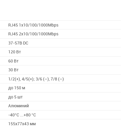
RJ45 1x10/100/1000Mbps
RJ45 2x10/100/1000Mbps
37-57В DC
120 Вт
60 Вт
30 Вт
1/2(+), 4/5(+); 3/6 (–), 7/8 (–)
до 150 м
до 5 шт
Алюминий
-40°С ...+80 °С
155х77х43 мм