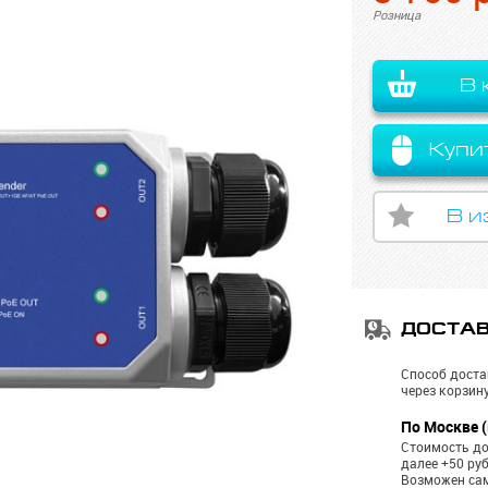
Розница
В 
Купи
В и
ДОСТА
Способ доста
через корзину
По Москве (
Стоимость до
далее +50 ру
Возможен са