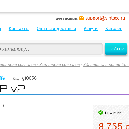
support@sintsec.ru
для заказов:
и
Контакты
Оплата и доставка
Услуги
Каталог
Найти
инители сигналов / Усилители сигналов
/
Удлинители линии Eth
ffe
gf0656
Код:
P v2
E)
В наличии
8 755