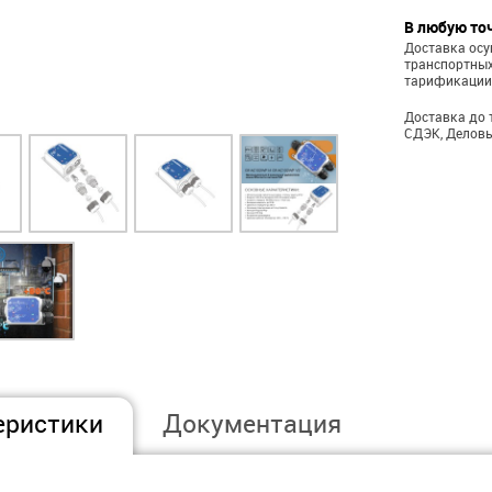
В любую то
Доставка ос
транспортных
тарификации
Доставка до 
СДЭК, Деловы
еристики
Документация