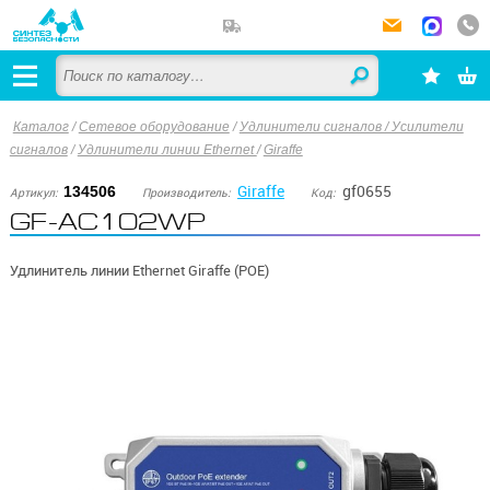
Каталог
/
Сетевое оборудование
/
Удлинители сигналов / Усилители
сигналов
/
Удлинители линии Ethernet
/
Giraffe
Giraffe
gf0655
134506
Артикул:
Производитель:
Код:
GF-AC102WP
Удлинитель линии Ethernet Giraffe (POE)