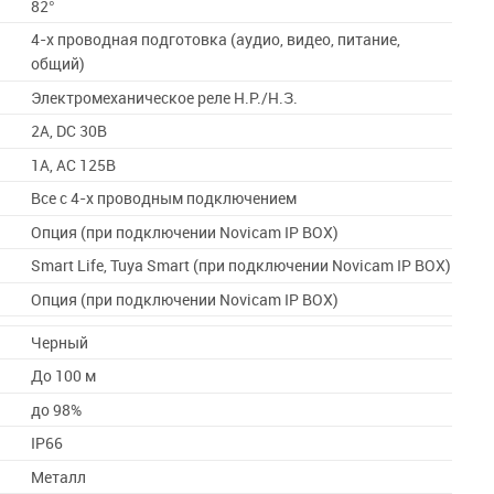
82°
4-х проводная подготовка (аудио, видео, питание,
общий)
Электромеханическое реле Н.Р./Н.З.
2A, DC 30В
1A, AC 125В
Все с 4-х проводным подключением
Опция (при подключении Novicam IP BOX)
Smart Life, Tuya Smart (при подключении Novicam IP BOX)
Опция (при подключении Novicam IP BOX)
Черный
До 100 м
до 98%
IP66
Металл