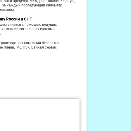
ставки пределах МКАД составляет 580 руб.,
б. за каждый последующий километр.
мовывоз.
чку России и СНГ
уществляется с помощью ведущих
 компаний согласно их срокам и
.
транспортных компаний бесплатно:
е Линии, IML, ПЭК, Байкал Сервис.