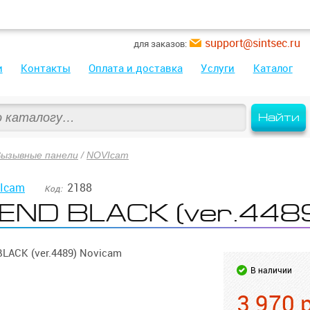
support@sintsec.ru
для заказов:
и
Контакты
Оплата и доставка
Услуги
Каталог
Найти
Вызывные панели
/
NOVIcam
Icam
2188
Код:
END BLACK (ver.448
ACK (ver.4489) Novicam
В наличии
3 970