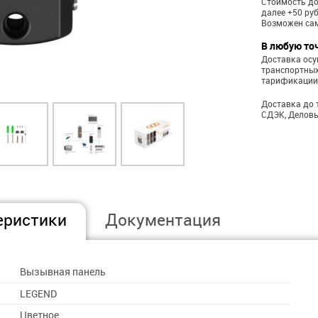
Стоимость до
далее +50 ру
Возможен са
В любую то
Доставка ос
транспортных
тарификации
Доставка до 
СДЭК, Деловы
еристики
Документация
Вызывная панель
LEGEND
Цветное