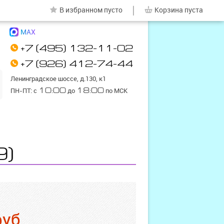
|
В избранном
пусто
Корзина
пуста
MAX
+7 (495) 132-11-02
+7 (926) 412-74-44
Ленинградское шоссе, д.130, к1
ПН-ПТ: с
10:00
до
18:00
по МСК
9)
руб