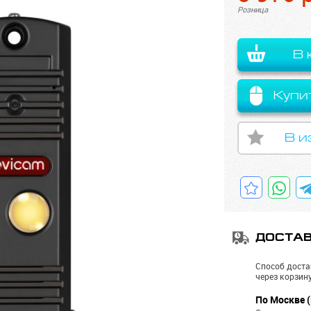
Розница
В 
Купи
В и
ДОСТА
Способ доста
через корзину
По Москве (