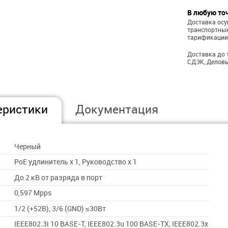
В любую то
Доставка ос
транспортных
тарификации
Доставка до 
СДЭК, Деловы
еристики
Документация
Черный
PoE удлинитель х 1, Руководство х 1
До 2 кВ от разряда в порт
0,597 Mpps
1/2 (+52В), 3/6 (GND) ≤30Вт
IEEE802.3i 10 BASE-T, IEEE802.3u 100 BASE-TX, IEEE802.3x