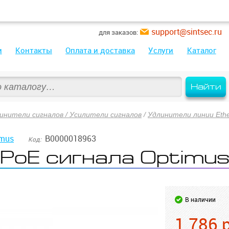
support@sintsec.ru
для заказов:
и
Контакты
Оплата и доставка
Услуги
Каталог
Найти
инители сигналов / Усилители сигналов
/
Удлинители линии Eth
imus
В0000018963
Код:
 PoE сигнала Optimu
В наличии
1 786