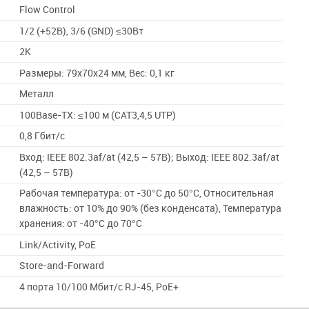
Flow Control
1/2 (+52В), 3/6 (GND) ≤30Вт
2K
Размеры: 79х70х24 мм, Вес: 0,1 кг
Металл
100Base-TX: ≤100 м (CAT3,4,5 UTP)
0,8 Гбит/с
Вход: IEEE 802.3af/at (42,5 – 57В); Выход: IEEE 802.3af/at
(42,5 – 57В)
Рабочая температура: от -30°C до 50°C, Относительная
влажность: от 10% до 90% (без конденсата), Температура
хранения: от -40°C до 70°C
Link/Activity, PoE
Store-and-Forward
4 порта 10/100 Мбит/с RJ-45, PoE+