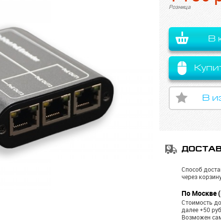
Розница
В 
Купи
В и
ДОСТА
Способ доста
через корзину
По Москве (
Стоимость до
далее +50 ру
Возможен са