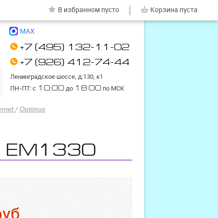
|
В избранном
пусто
Корзина
пуста
MAX
+7 (495) 132-11-02
+7 (926) 412-74-44
Ленинградское шоссе, д.130, к1
ПН-ПТ: с
10:00
до
18:00
по МСК
ernet
/
Optimus
s EM1330
руб