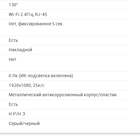
130°
Wi-Fi 2.4Ггц, RJ-45
Нет, фиксированное 5 сек.
Есть
Накладной
Нет
0 Лк (ИК-подсветка включена)
1920х1080, 25к/с
Металлический антикоррозионный корпус/пластик
Есть
Н.Р/Н.З.
Серый/черный