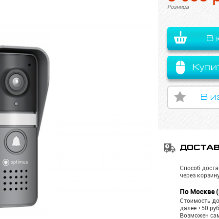
Розница
В 
Купи
В и
ДОСТА
Способ доста
через корзину
По Москве (
Стоимость до
далее +50 ру
Возможен са