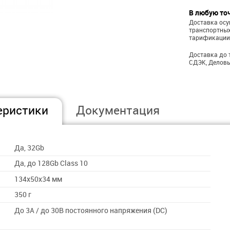
В любую то
Доставка ос
транспортных
тарификации
Доставка до 
СДЭК, Деловы
еристики
Документация
Да, 32Gb
Да, до 128Gb Class 10
134х50х34 мм
350 г
До 3А / до 30В постоянного напряжения (DC)