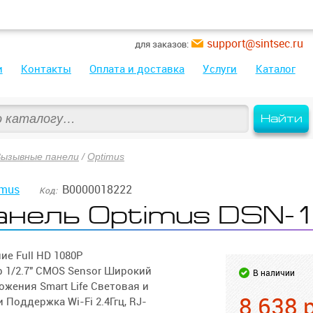
support@sintsec.ru
для заказов:
и
Контакты
Оплата и доставка
Услуги
Каталог
Найти
Вызывные панели
/
Optimus
imus
В0000018222
Код:
анель Optimus DSN
е Full HD 1080Р
b 1/2.7" CMOS Sensor Широкий
В наличии
ожения Smart Life Световая и
8 638
Поддержка Wi-Fi 2.4Ггц, RJ-