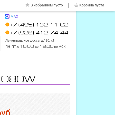
|
В избранном
пусто
Корзина
пуста
MAX
+7 (495) 132-11-02
+7 (926) 412-74-44
Ленинградское шоссе, д.130, к1
ПН-ПТ: с
10:00
до
18:00
по МСК
-1080W
руб