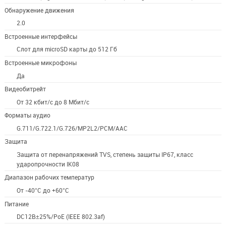
Обнаружение движения
2.0
Встроенные интерфейсы
Слот для microSD карты до 512 Гб
Встроенные микрофоны
Да
Видеобитрейт
От 32 кбит/с до 8 Мбит/с
Форматы аудио
G.711/G.722.1/G.726/MP2L2/PCM/AAC
Защита
Защита от перенапряжений TVS, степень защиты IP67, класс
ударопрочности IK08
Диапазон рабочих температур
От -40°C до +60°C
Питание
DC12В±25%/PoE (IEEE 802.3af)