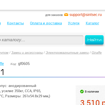
support@sintsec.ru
для заказов:
и
Контакты
Оплата и доставка
Услуги
Каталог
Найти
тупом
/
Замки и аксессуары
/
Электромагнитные замки
/
Giraffe
ffe
gf0605
Код:
1
орпус: анодированный
силие 350кг, CCA, IP65,
В наличии
°C, Размеры: 261х54.8х29 мм,)
3 510