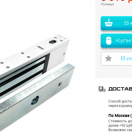
Розница
В 
Купи
В и
ДОСТА
Способ доста
через корзину
По Москве (
Стоимость до
далее +50 ру
Возможен са