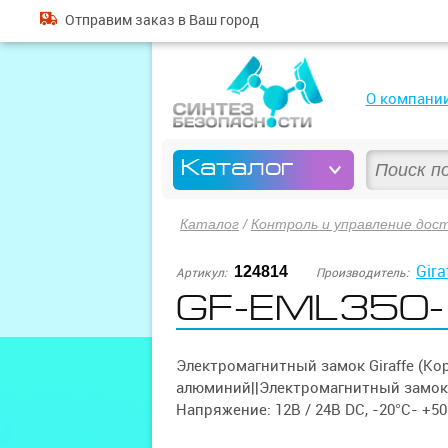
Отправим
заказ
в Ваш город
О компани
Каталог
Каталог
/
Контроль и управление дос
Gira
124814
Артикул:
Производитель:
GF-EML350-
Электромагнитный замок Giraffe (К
алюминий||Электромагнитный замок, у
Напряжение: 12В / 24В DC, -20°C- +50