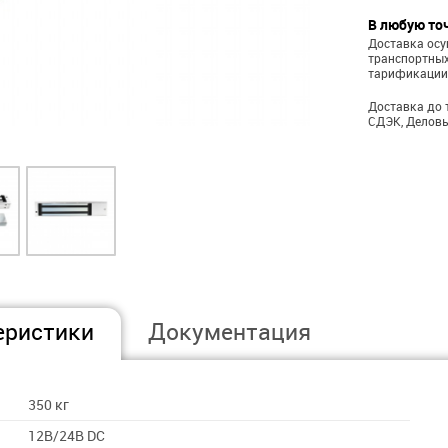
В любую то
Доставка ос
транспортных
тарификации
Доставка до 
СДЭК, Деловы
еристики
Документация
350 кг
12В/24В DC