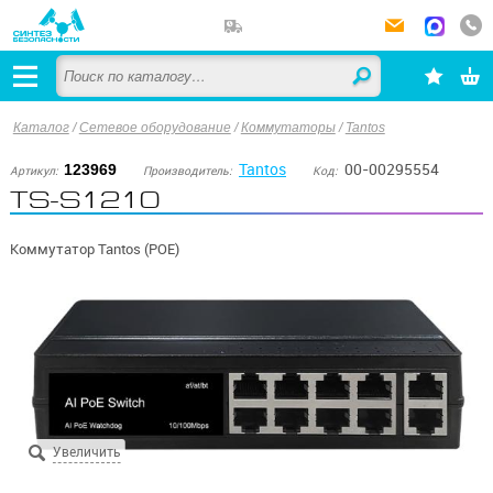
Каталог
/
Сетевое оборудование
/
Коммутаторы
/
Tantos
Tantos
00-00295554
123969
Артикул:
Производитель:
Код:
TS-S1210
Коммутатор Tantos (POE)