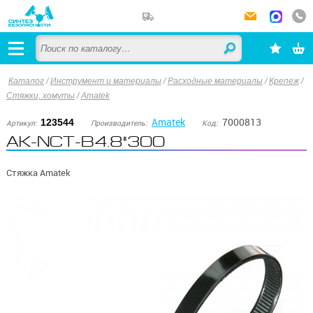
Каталог
/
Инструмент и материалы
/
Расходные материалы
/
Крепеж
/
Стяжки, хомуты
/
Amatek
Amatek
7000813
123544
Артикул:
Производитель:
Код:
AK-NCT-B4.8*300
Стяжка Amatek