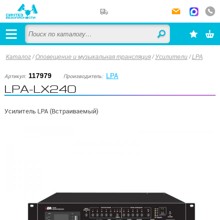
Каталог
/
Оповещение и музыкальная трансляция
/
Усилители
/
LPA
LPA
117979
Артикул:
Производитель:
LPA-LX240
Усилитель LPA (Встраиваемый)