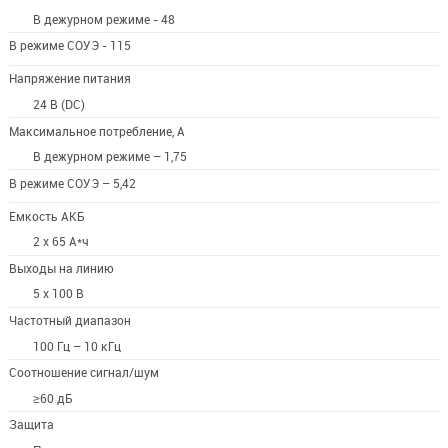
В дежурном режиме - 48
В режиме СОУЭ - 115
Напряжение питания
24 В (DC)
Максимальное потребление, А
В дежурном режиме – 1,75
В режиме СОУЭ – 5,42
Емкость АКБ
2 х 65 А*ч
Выходы на линию
5 x 100 В
Частотный диапазон
100 Гц – 10 кГц
Соотношение сигнал/шум
≥60 дБ
Защита