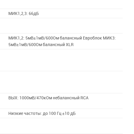
МИК1,2,3: 66дБ
МИК1,2: 5мВ±1мВ/600Ом балансный Евроблок МИК3:
5мВ±1мВ/600Ом балансный XLR
ВЫХ: 1000мВ/470кОм небалансный RCA
Низкие частоты: до 100 Гц ±10 дБ