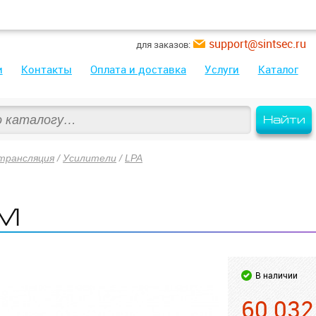
support@sintsec.ru
для заказов:
и
Контакты
Оплата и доставка
Услуги
Каталог
Найти
трансляция
/
Усилители
/
LPA
0M
В наличии
60 032