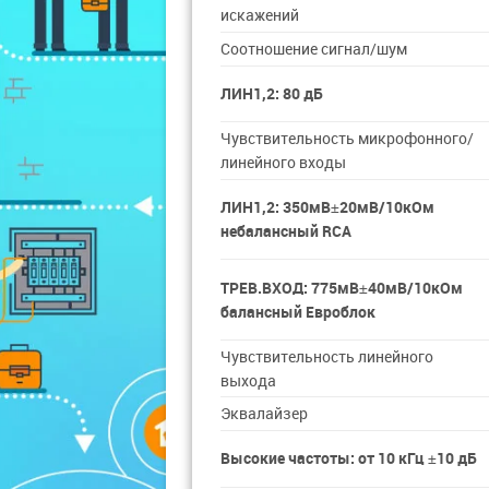
искажений
Соотношение сигнал/шум
ЛИН1,2: 80 дБ
Чувствительность микрофонного/
линейного входы
ЛИН1,2: 350мВ±20мВ/10кОм
небалансный RCA
ТРЕВ.ВХОД: 775мВ±40мВ/10кОм
балансный Евроблок
Чувствительность линейного
выхода
Эквалайзер
Высокие частоты: от 10 кГц ±10 дБ