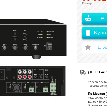
Розница
В 
Купи
В и
ДОСТА
Способ доста
через корзину
По Москве (
Стоимость до
далее +50 ру
Возможен са