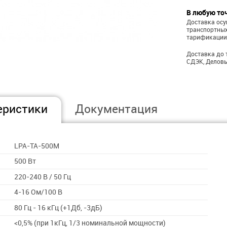
В любую то
Доставка ос
транспортных
тарификации
Доставка до 
СДЭК, Деловы
еристики
Документация
LPA-TA-500M
500 Вт
220-240 В / 50 Гц
4-16 Ом/100 В
80 Гц - 16 кГц (+1Дб, -3дБ)
<0,5% (при 1кГц, 1/3 номинальной мощности)