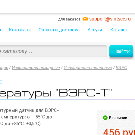
support@sintsec.ru
для заказов:
и
Контакты
Оплата и доставка
Услуги
Каталог
Найти
ация
/
Извещатели пожарные
/
Извещатели тепловые
/
ВЭРС
С
ературы "ВЭРС-Т"
атурный датчик для ВЭРС-
емператур: от -55°С до
В наличии
С до +85°С: ±0,5°С)
456
ру