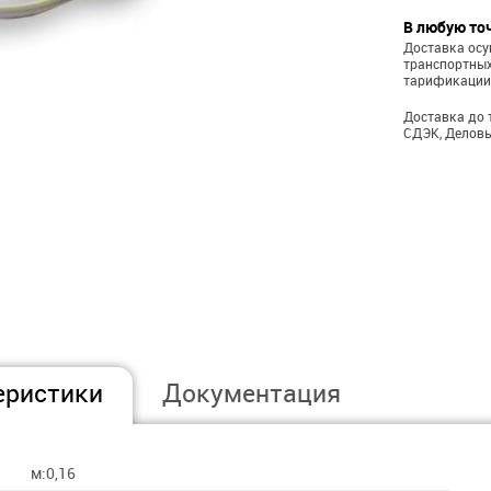
В любую то
Доставка ос
транспортных
тарификации
Доставка до 
СДЭК, Деловы
еристики
Документация
м:0,16