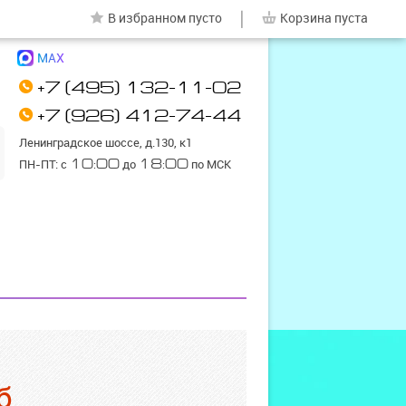
|
В избранном
пусто
Корзина
пуста
MAX
+7 (495) 132-11-02
+7 (926) 412-74-44
Ленинградское шоссе, д.130, к1
ПН-ПТ: с
10:00
до
18:00
по МСК
б