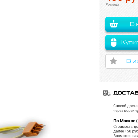
Розница
В 
Купи
В и
ДОСТА
Способ доста
через корзину
По Москве (
Стоимость до
далее +50 ру
Возможен са