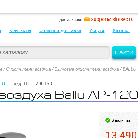
support@sintsec.ru
для заказов:
и
Контакты
Оплата и доставка
Услуги
Каталог
Найти
ие
/
Очистители воздуха
/
Бытовые очистители воздуха
/
BALLU
LU
НС-1290163
Код:
воздуха Ballu AP-12
В наличии
13 490