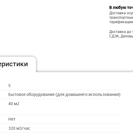
В любую то
Доставка ос
транспортных
тарификации
Доставка до 
СДЭК, Деловы
еристики
5
Бытовое оборудование (для домашнего использования)
40 м2
Нет
320 м3/час