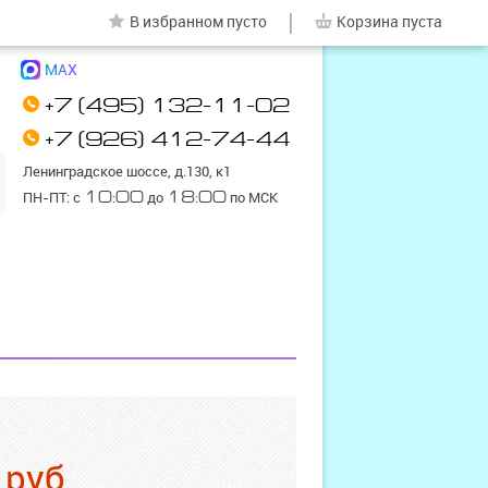
|
В избранном
пусто
Корзина
пуста
MAX
+7 (495) 132-11-02
+7 (926) 412-74-44
Ленинградское шоссе, д.130, к1
ПН-ПТ: с
10:00
до
18:00
по МСК
0
руб