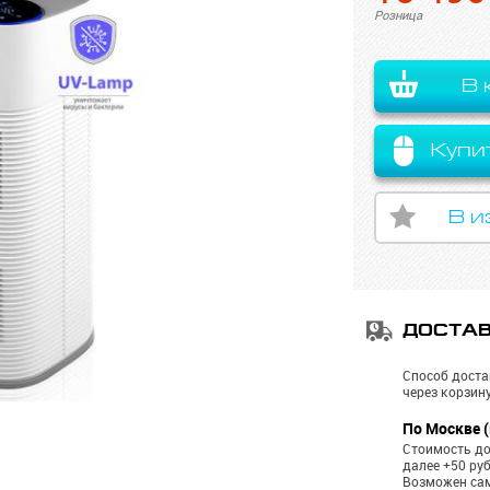
Розница
В 
Купи
В и
ДОСТА
Способ доста
через корзину
По Москве (
Стоимость до
далее +50 ру
Возможен са