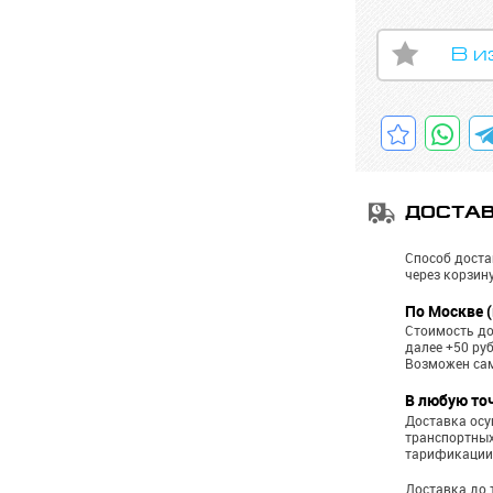
В и
ДОСТА
Способ доста
через корзину
По Москве (
Стоимость до
далее +50 ру
Возможен са
В любую то
Доставка ос
транспортных
тарификации
Доставка до 