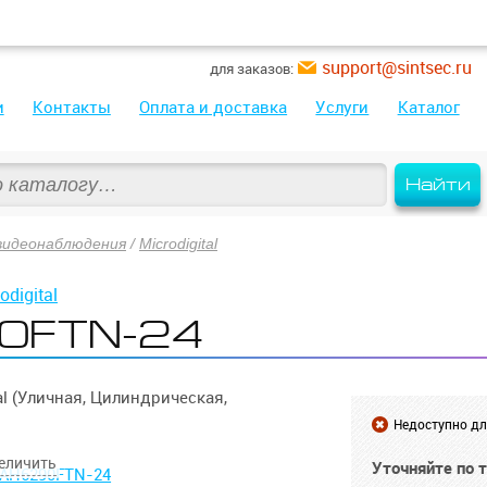
support@sintsec.ru
для заказов:
и
Контакты
Оплата и доставка
Услуги
Каталог
Найти
видеонаблюдения
/
Microdigital
odigital
0FTN-24
l (Уличная, Цилиндрическая,
Недоступно для
Уточняйте по 