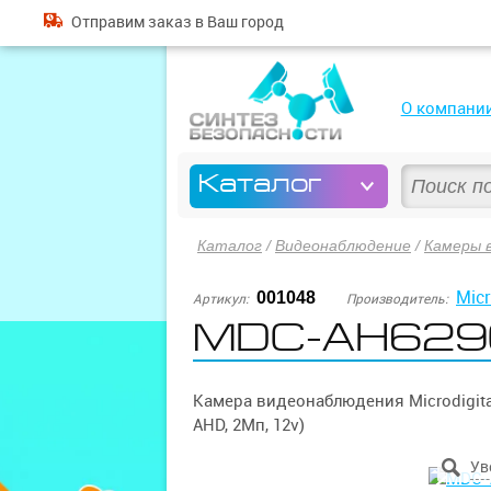
Отправим
заказ
в Ваш город
О компани
Каталог
Каталог
/
Видеонаблюдение
/
Камеры 
Micr
001048
Артикул:
Производитель:
MDC-AH629
Камера видеонаблюдения Microdigita
AHD, 2Мп, 12v)