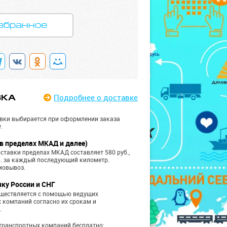
збранное
Подробнее
о доставке
ВКА
вки выбирается при оформлении заказа
.
в пределах МКАД и далее)
ставки пределах МКАД составляет 580 руб.,
б. за каждый последующий километр.
мовывоз.
чку России и СНГ
уществляется с помощью ведущих
 компаний согласно их срокам и
.
транспортных компаний бесплатно: