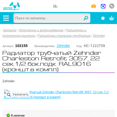
Каталог
/
Отопление и водоснабжение
/
Радиаторы и
полотенцесушители
/
Радиаторы стальные трубчатые
/
Zehnder
Zehnder
НС-1222759
102155
Артикул:
Производитель:
Код:
Радиатор трубчатый Zehnder
Charleston Retrofit 3057, 22
сек.1/2 бок.подк. RAL9016
(кроншт.в компл)
Zehnder
В наличии