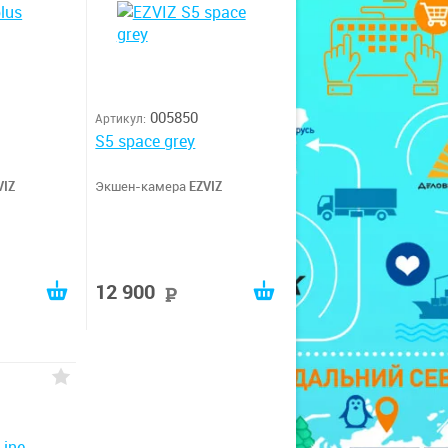
005850
Артикул:
S5 space grey
VIZ
Экшен-камера
EZVIZ
12 900
руб
руб