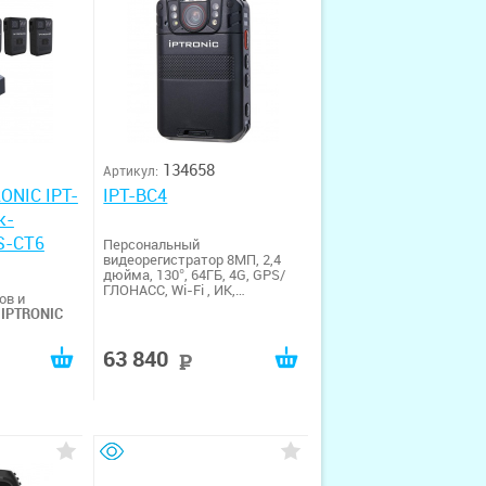
134658
Артикул:
ONIC IPT-
IPT-BC4
к-
S-CT6
Персональный
видеорегистратор 8МП, 2,4
дюйма, 130°, 64ГБ, 4G, GPS/
ГЛОНАСС, Wi-Fi , ИК,
ов и
Распознание лиц
IPTRONIC
и
IPTRONIC
63 840
руб
руб