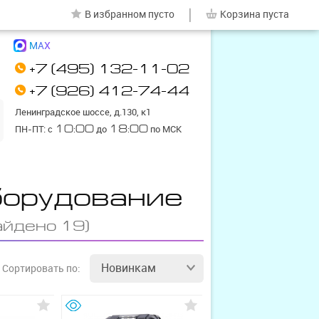
|
В избранном
пусто
Корзина
пуста
MAX
+7 (495) 132-11-02
+7 (926) 412-74-44
Ленинградское шоссе, д.130, к1
ПН-ПТ: с
10:00
до
18:00
по МСК
борудование
айдено 19)
Новинкам
Сортировать
по: