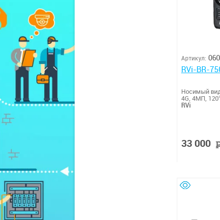
060
Артикул:
RVi-BR-75
Носимый вид
4G, 4МП, 120°
RVi
33 000