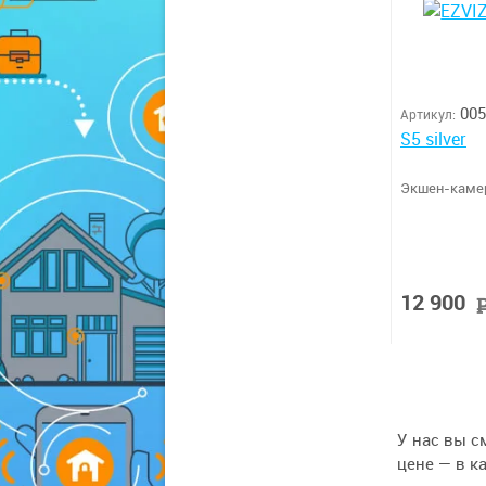
005
Артикул:
S5 silver
Экшен-каме
12 900
У нас вы 
цене — в к