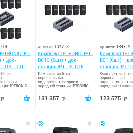
714
134713
134712
Артикул:
Артикул:
IPTRONIC IPT-
Комплект IPTRONIC IPT-
Комплект IPTR
 + док-
BC1G (6шт) + док-
BC1 (6шт) + до
PT-DS-CT10
станция IPT-DS-CT6
станция IPT-D
 10-ти
Комплект из 6-ти
Комплект из 6-ти
ых
персональных
персональных
раторов и
видеорегистраторов и
видеорегистратор
анции
IPTRONIC
зарядной станции
IPTRONIC
зарядной станци
131 357
123 575
руб
руб