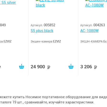
849
005852
004263
Артикул:
Артикул:
S5 plus black
AC-1080W
ра
EZVIZ
Экшен-камера
EZVIZ
ЭКШН-КАМЕРА
Ec
24 900
3 206
руб
руб
р
сможете купить Носимое портативное оборудование для вид
аталоге 19 шт., сравнивайте, изучайте характеристики.