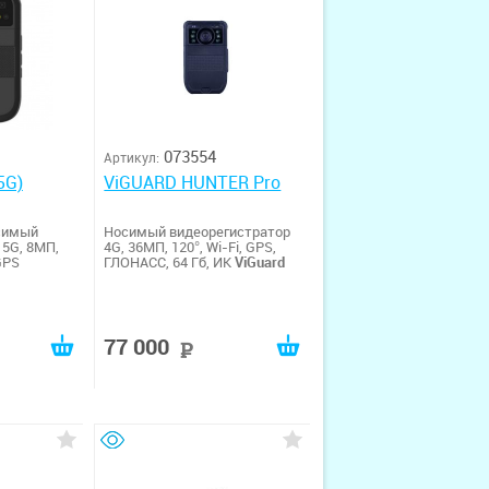
073554
Артикул:
5G)
ViGUARD HUNTER Pro
симый
Носимый видеорегистратор
 5G, 8МП,
4G, 36МП, 120°, Wi-Fi, GPS,
 GPS
ГЛОНАСС, 64 Гб, ИК
ViGuard
77 000
руб
руб