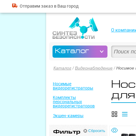
Отправим
заказ
в Ваш город
О компани
Каталог
Каталог
/
Видеонаблюдение
/
Носимое 
Нос
Носимые
видеорегистраторы
для
Комплекты
персональных
видеорегистраторов
Экшен-камеры
Фильтр
Сбросить