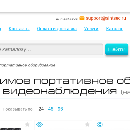
support@sintsec.ru
для заказов:
и
Контакты
Оплата и доставка
Услуги
Каталог
Найти
портативное оборудование
имое портативное о
 видеонаблюдения
(н
Показывать
по:
24
48
96