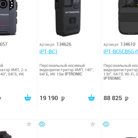
657
134626
134610
Артикул:
Артикул:
IPT-BC1
IPT-BC5CB5G (
ый
Персональный носимый
Персональный но
ратор 4МП, 2-х
видеорегистратор 4МП, 140°,
видеорегистратор
0°, 64ГБ, ИК
64ГБ, ИК 15м
IPTRONIC
130°, 64 Гб, Wi-Fi,
IPTRONIC
19 190
88 825
руб
руб