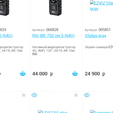
829
060828
005851
Артикул:
Артикул:
0 (64G)
RVi-BR-750 rev.S (64G)
S5plus gray
еорегистратор
Носимый видеорегистратор
Экшен-камера
EZ
, 64 Гб, ИК 10м
4G, 4МП, 120°, 64 Гб, ИК 10м
RVi
44 000
24 900
руб
руб