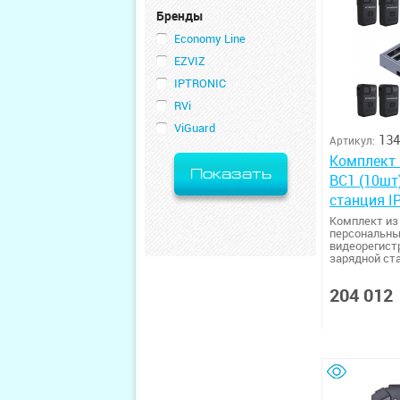
Бренды
Economy Line
EZVIZ
IPTRONIC
RVi
ViGuard
134
Артикул:
Комплект 
Показать
BC1 (10шт)
станция I
Комплект из
персональн
видеорегист
зарядной ст
204 012