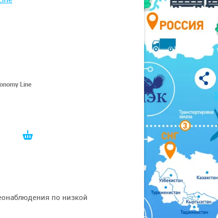
onomy Line
уб
еонаблюдения по низкой