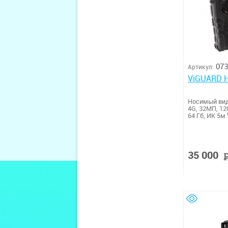
073
Артикул:
ViGUARD 
Носимый вид
4G, 32МП, 12
64 Гб, ИК 5м
35 000