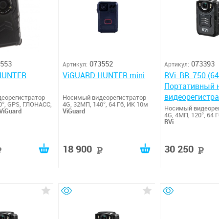
553
073552
073393
Артикул:
Артикул:
HUNTER
ViGUARD HUNTER mini
RVi-BR-750 (64
Портативный 
видеорегистр
еорегистратор
Носимый видеорегистратор
0°, GPS, ГЛОНАСС,
4G, 32МП, 140°, 64 Гб, ИК 10м
Носимый видеоре
ViGuard
ViGuard
4G, 4МП, 120°, 64 
RVi
18 900
30 250
руб
руб