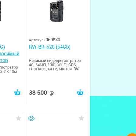
060830
Артикул:
G)
RVi-BR-520 (64Gb)
носимый
атор
Носимый видеорегистратор
4G, 64МП, 130°, Wi-Fi, GPS,
гистратор
ГЛОНАСС, 64 Гб, ИК 10м
RVi
Гб, ИК 10м
38 500
руб
руб