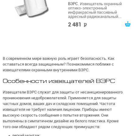
ВЭРС.
Извещатель охранный
оптико-электронный
инфракрасный пассивный
адресный радиоканальный.
Дальность обнаружения 12
2 481
руб
м. Основная и резервная батареи,
кронштейн в комплекте
В современном мире важную роль играет безопасность. Как
оставаться всегда защищенным? Познакомимся поближе с
извещателями охранными внутренними ВЭРС.
Особенности извещателей ВЭРС
Извещатели ВЭРС служат для защиты от несанкционированного
проникновения недоброжелателей. Применяется для защиты
частных домов, ваших дач и складских помещений. Частота
извещателя не требует наличия лицензии. Приборы имеют
высокую скорость сообщения о попытке вторжения. Они
выполнены в симпатичном дизайне из белого пластика. Кроме
того они обладают рядом следующих преимуществ:
легкий монтаж;