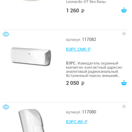
Leonardo-ОТ без базы
1 260
руб
117082
Артикул:
ВЭРС СМК-Р
ВЭРС.
Извещатель охранный
магнитно-контактный адресно-
аналоговый радиоканальный.
Встроенный геркон, внешний
шлейф. Основная и резервная
2 050
руб
батареи.
117080
Артикул:
ВЭРС ИК-Р