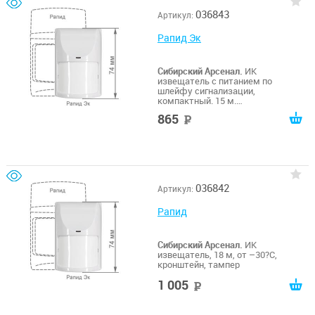
036843
Артикул:
Рапид Эк
Сибирский Арсенал.
ИК
извещатель с питанием по
шлейфу сигнализации,
компактный. 15 м.
Антисаботажная зона. 70 мкА.
865
руб
Тампер.От –40?С до +70?С.
Кронштейн.
036842
Артикул:
Рапид
Сибирский Арсенал.
ИК
извещатель, 18 м, от –30?С,
кронштейн, тампер
1 005
руб