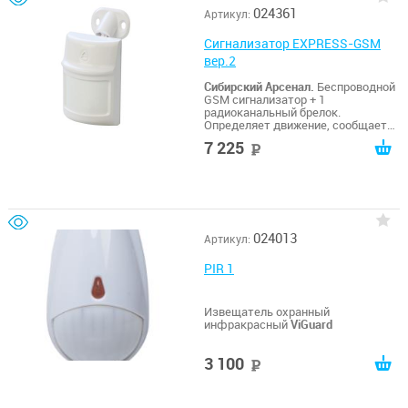
024361
Артикул:
Сигнализатор EXPRESS-GSM
вер.2
Сибирский Арсенал.
Беспроводной
GSM сигнализатор + 1
радиоканальный брелок.
Определяет движение, сообщает
об этом на мобильный телефон.
7 225
руб
Поддержка радиоканальной
сирены Призма-С.
024013
Артикул:
PIR 1
Извещатель охранный
инфракрасный
ViGuard
3 100
руб