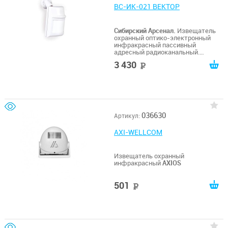
ВС-ИК-021 ВЕКТОР
Сибирский Арсенал.
Извещатель
охранный оптико-электронный
инфракрасный пассивный
адресный радиоканальный.
Компактный корпус.
3 430
руб
Комплектуется кронштейном,
обеспечивающим настенное и
потолочное крепление и крепится к
корпусу извещателя с помощью
защелок. Две батареи питания в
комплекте.
036630
Артикул:
AXI-WELLCOM
Извещатель охранный
инфракрасный
AXIOS
501
руб