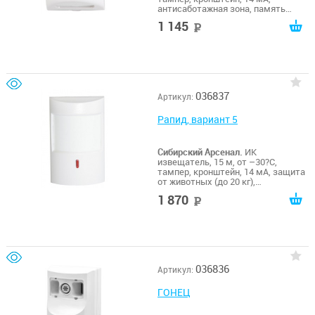
антисаботажная зона, память
тревоги, режим тестовых проходов
1 145
руб
036837
Артикул:
Рапид, вариант 5
Сибирский Арсенал.
ИК
извещатель, 15 м, от –30?С,
тампер, кронштейн, 14 мА, защита
от животных (до 20 кг),
антисаботажная зона, память
1 870
руб
тревоги, режим тестовых проходов
036836
Артикул:
ГОНЕЦ