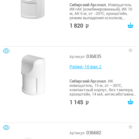
Сибирский Арсенал.
Извещатель
ИК+АК (комбинированный), ИК 10
м, АК 6 м, от -20?С, кронштейн,
режим выпадения осколков,
устойчивость к внешней засветке
1 820
руб
036835
Артикул:
Рапид-10 вар.2
Сибирский Арсенал.
ИК
извещатель, 15 м, от –30?С,
компактный корпус, без тампера,
кронштейн, 14 мА, антисаботажная
зона, регулировка
1 145
руб
чувствительности
036682
Артикул: