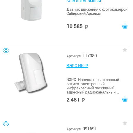
Solo автономный
Датчик движения с фотокамерой
Сибирский Арсенал
10 585
руб
117080
Артикул:
ВЭРС ИК-Р
ВЭРС.
Извещатель охранный
оптико-электронный
инфракрасный пассивный
адресный радиоканальный.
Дальность обнаружения 12
2 481
руб
м. Основная и резервная батареи,
кронштейн в комплекте
091691
Артикул: