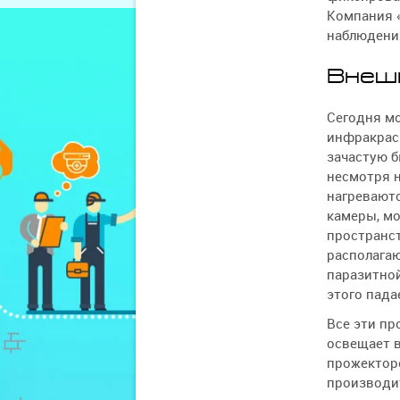
Компания 
наблюдения
Внеш
Сегодня мо
инфракрасн
зачастую б
несмотря н
нагреваютс
камеры, мо
пространст
располагаю
паразитной
этого пада
Все эти пр
освещает в
прожекторо
производит