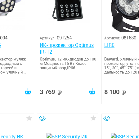
004
091254
081680
Артикул:
Артикул:
5
ИК-прожектор Optimus
LIR6
IR-12
жектор муляж
Optimus.
12 ИК-диодов до 100
Beward.
Уличный 
одиодный c
м Мощность 15 Вт Класс
прожектор, угол п
атареей и
защиты&nbsp;IP66
15°, 30°, 45°, 75° (
ом уличный,
дальность до 120 м
ижения, датчик
количество ИК-св
има работы, 15W
6 (Hi-Power LED),
100 SMD
автоматическое 
, Габариты Ш/В/Г:
подсветки
3 769
8 100
руб
руб
р
с: 400г