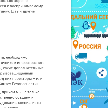
асколько хорошо
иеся к воспринимаемому
инку. Есть и другие
ть, необходимо
сточником инфракрасного
ь, какие дополнительные
 взрывозащищенный
од них проекторы – или
интез Безопасности».
, причем мы не только
дственно создаем и
рудование, специалисты
ы и дадут