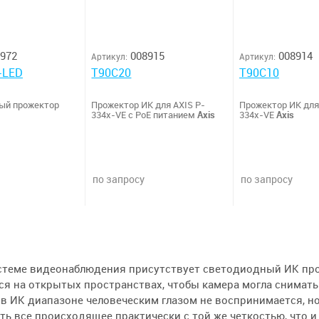
972
008915
008914
Артикул:
Артикул:
-LED
T90C20
T90C10
ый прожектор
Прожектор ИК для AXIS P-
Прожектор ИК для
334x-VE с PoE питанием
Axis
334x-VE
Axis
по запросу
по запросу
истеме видеонаблюдения присутствует светодиодный ИК пр
я на открытых пространствах, чтобы камера могла снимать
в ИК диапазоне человеческим глазом не воспринимается, н
ь все происходящее практически с той же четкостью, что и