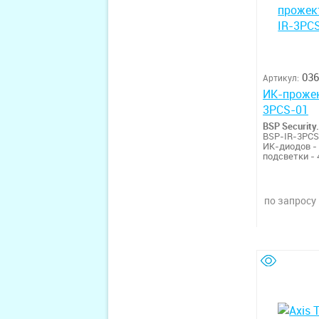
036
Артикул:
ИК-прожек
3PCS-01
BSP Security.
BSP-IR-3PCS
ИК-диодов -
подсветки - 
Расходимость
Длина волны
Питание - D
защиты - IP
по запросу
день/ночь