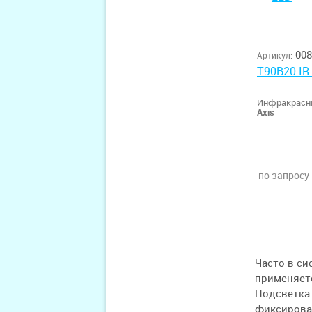
008
Артикул:
T90B20 IR
Инфракрасн
Axis
по запросу
Часто в с
применяетс
Подсветка 
фиксироват