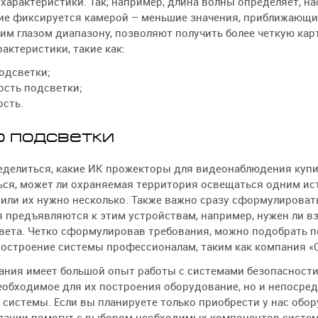
о характеристики. Так, например, длина волны определяет, н
ие фиксируется камерой – меньшие значения, приближающ
им глазом диапазону, позволяют получить более четкую карт
актеристики, такие как:
подсветки;
ость подсветки;
сть.
 подсветки
еделиться, какие ИК прожекторы для видеонаблюдения купи
ься, может ли охраняемая территория освещаться одним и
 или их нужно несколько. Также важно сразу сформулироват
я предъявляются к этим устройствам, например, нужен ли
вета. Четко сформулировав требования, можно подобрать п
остроение системы профессионалам, таким как компания «С
ния имеет большой опыт работы с системами безопасности
обходимое для их построения оборудование, но и непосре
системы. Если вы планируете только приобрести у нас обо
пании помогут с выбором необходимых компонентов систем