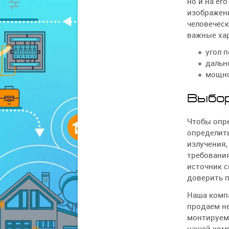
но и на ег
изображен
человеческ
важные хар
угол 
дальн
мощно
Выбор
Чтобы опр
определит
излучения,
требовани
источник с
доверить п
Наша компа
продаем не
монтируем 
нашей ком