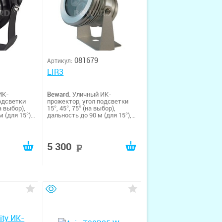
081679
Артикул:
LIR3
ИК-
Beward.
Уличный ИК-
одсветки
прожектор, угол подсветки
на выбор),
15°, 45°, 75° (на выбор),
 (для 15°),
дальность до 90 м (для 15°),
етодиодов -
количество ИК-светодиодов -
3 (Hi-Power LED),
включение
автоматическое включение
подсветки
5 300
уб
руб