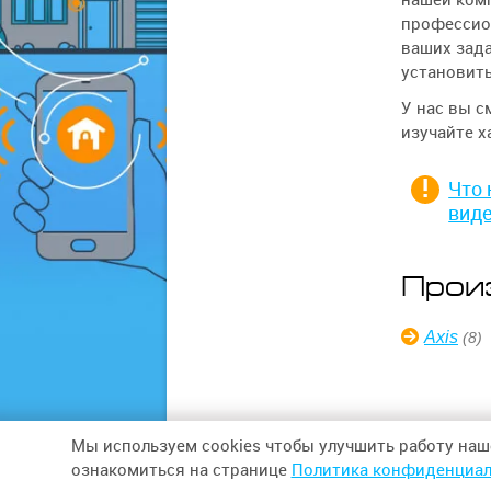
профессио
ваших зада
установить
У нас вы с
изучайте х
Что 
вид
Прои
Axis
(8)
Мы используем cookies чтобы улучшить работу наш
© 2026,
ООО «СИНТЕЗ БЕЗОПАСНОСТИ»
ознакомиться на странице
Политика конфиденциал