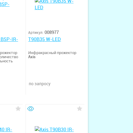
008977
Артикул:
 BSP-IR-
T90B35 W-LED
рожектор
Инфракрасный прожектор
оличество
Axis
льность
 - 30°
0 нм
Уровень
реключение
по запросу