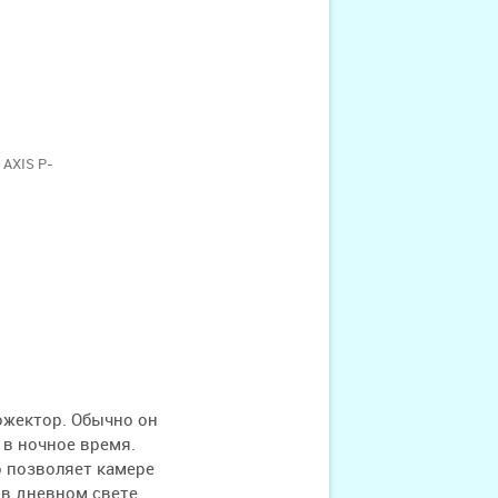
 AXIS P-
ожектор. Обычно он
 в ночное время.
о позволяет камере
 в дневном свете.