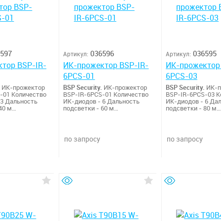
597
036596
036595
Артикул:
Артикул:
тор BSP-IR-
ИК-прожектор BSP-IR-
ИК-прожектор
6PCS-01
6PCS-03
ИК-прожектор
BSP Security.
ИК-прожектор
BSP Security.
ИК-п
-01 Количество
BSP-IR-6PCS-01 Количество
BSP-IR-6PCS-03 К
 3 Дальность
ИК-диодов - 6 Дальность
ИК-диодов - 6 Да
40 м
подсветки - 60 м
подсветки - 80 м
 луча - 30°
Расходимость луча - 30°
Расходимость луча
 - 850 нм
Длина волны - 850 нм
Длина волны - 85
C12V Уровень
Питание - DC12V Уровень
Питание - DC12V 
66 Переключение
защиты - IP66 Переключение
защиты - IP66 Пе
по запросу
по запросу
день/ночь
день/ночь