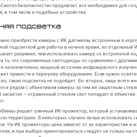
«Синтез Безопасности» предлагает все необходимое для со
, в том числе и подобные устройства.
няя подсветка
жно приобрести камеры с ИК датчиком, встроенным в корп
ой подсветкой для работы в ночное время, но отдельный 
ывает разумнее, чем использовать камеру со встроенной по
а то, что современные светодиоды по сравнению с другими
я незначительно, мощный источник инфракрасного излучени
жет привести к перегреву оборудования. Если нужно освети
во, такая подсветка не подойдет. Во-вторых, чаще всего 
тся рядом с объективом камеры за тем же защитным стекло
 засветке – отраженный стеклом свет попадает в объектив.
ет.
облемы решает уличный ИК прожектор, который устанавлива
сю территорию. В некоторых случаях лучше использовать с
в. На ИК прожекторы цена зависит от их характеристик и 
еля, и при выборе ориентироваться следует не только на с