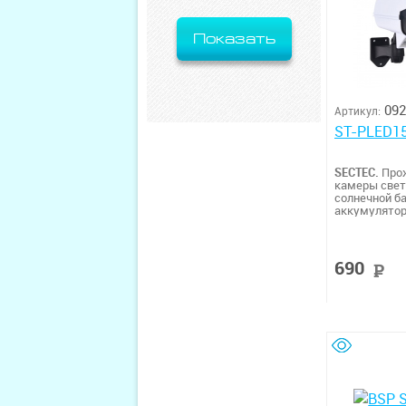
Показать
092
Артикул:
ST-PLED1
SECTEC.
Про
камеры свет
солнечной б
аккумулятор
детекция дв
света, 3 реж
6500K IP66; 
светодиодов
690
192/88/77; Ве