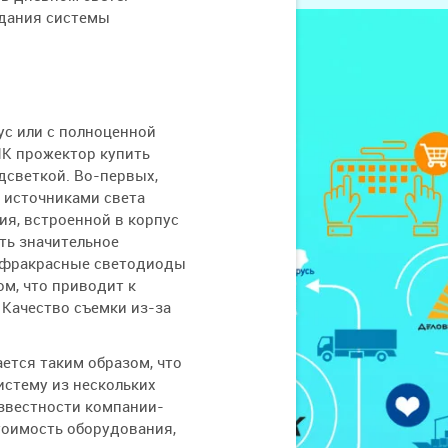
здания системы
ус или с полноценной
ИК прожектор купить
дсветкой. Во-первых,
 источниками света
я, встроенной в корпус
ть значительное
инфракрасные светодиоды
м, что приводит к
 Качество съемки из-за
ется таким образом, что
истему из нескольких
известности компании-
тоимость оборудования,