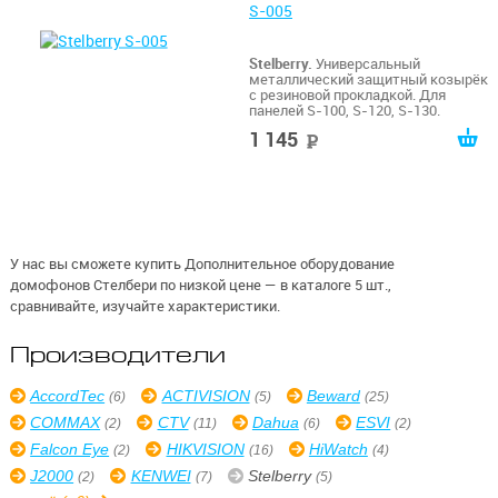
S-005
Stelberry.
Универсальный
металлический защитный козырёк
с резиновой прокладкой. Для
панелей S-100, S-120, S-130.
1 145
руб
У нас вы сможете купить Дополнительное оборудование
домофонов Стелбери по низкой цене — в каталоге 5 шт.,
сравнивайте, изучайте характеристики.
Производители
AccordTec
ACTIVISION
Beward
(6)
(5)
(25)
COMMAX
CTV
Dahua
ESVI
(2)
(11)
(6)
(2)
Falcon Eye
HIKVISION
HiWatch
(2)
(16)
(4)
J2000
KENWEI
Stelberry
(2)
(7)
(5)