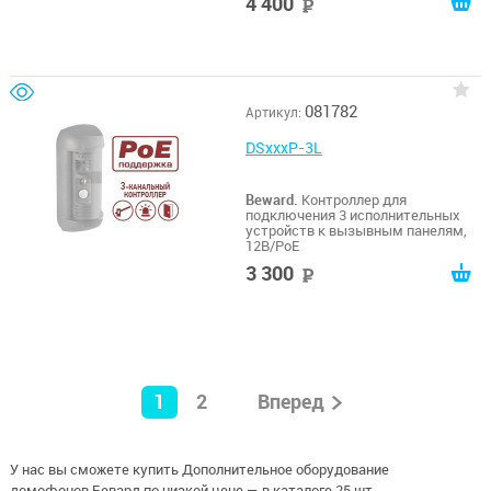
4 400
руб
тревожного входа, кнопки выхода
и RFID считывателя Wiegand. 12В/
РоЕ, От -40 до +50°С
081782
Артикул:
DSxxxP-3L
Beward.
Контроллер для
подключения 3 исполнительных
устройств к вызывным панелям,
12В/PoE
3 300
руб
1
2
Вперед
У нас вы сможете купить Дополнительное оборудование
домофонов Бевард по низкой цене — в каталоге 25 шт.,