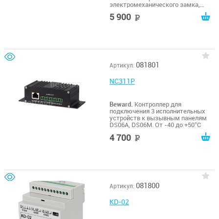
электромеханического замка,
двух реле сухой контакт,
5 900
руб
тревожного входа, кнопки выхода
и RFID считывателя Wiegand. 12В/
РоЕ, От -40 до +50°С
081801
Артикул:
NC311P
Beward.
Контроллер для
подключения 3 исполнительных
устройств к вызывным панелям
DS06A, DS06M. От -40 до +50°С
4 700
руб
081800
Артикул:
KD-02