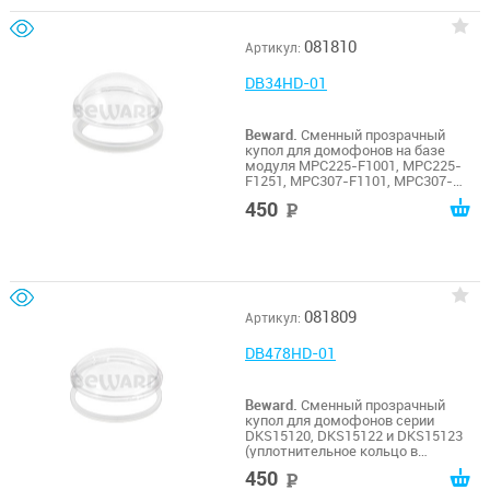
081810
Артикул:
DB34HD-01
Beward.
Сменный прозрачный
купол для домофонов на базе
модуля MPC225-F1001, MPC225-
F1251, MPC307-F1101, MPC307-
F1401 (уплотнительное кольцо в
450
руб
комплекте)
081809
Артикул:
DB478HD-01
Beward.
Сменный прозрачный
купол для домофонов серии
DKS15120, DKS15122 и DKS15123
(уплотнительное кольцо в
комплекте)
450
руб