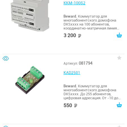
KKM-100S2
Beward.
Коммутатор для
многоабонентского домофона
DKSxxxx на 100 абонентов,
координатно-матричная линия
связи. От -10 до +50С
3 200
руб
081794
Артикул:
KAD2501
Beward.
Коммутатор для
многоабонентского домофона
DKSxxxx. До 255 абонентов,
цифровая адресация. От -10 до
+50°С
550
руб