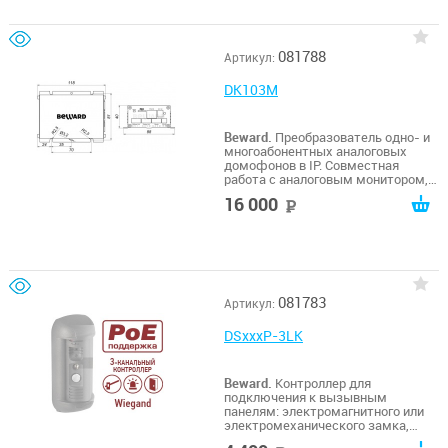
081788
Артикул:
DK103M
Beward.
Преобразователь одно- и
многоабонентных аналоговых
домофонов в IP. Совместная
работа с аналоговым монитором,
SIP-протокол, Н.264/MJPEG,
16 000
руб
960х576 25 к/с, microSDHC (до 32
ГБ), 12 В (DC)
081783
Артикул:
DSxxxP-3LK
Beward.
Контроллер для
подключения к вызывным
панелям: электромагнитного или
электромеханического замка,
двух реле сухой контакт,