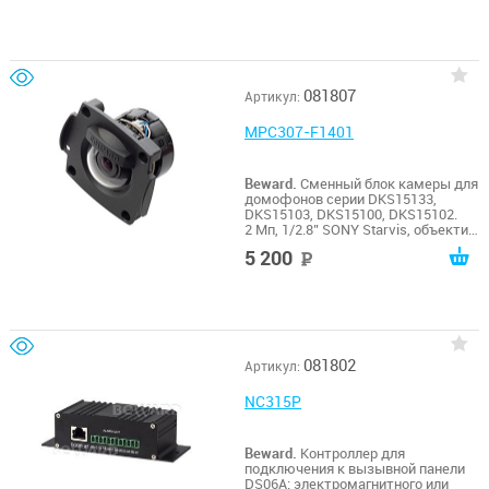
081807
Артикул:
MPC307-F1401
Beward.
Сменный блок камеры для
домофонов серии DKS15133,
DKS15103, DKS15100, DKS15102.
2 Мп, 1/2.8’’ SONY Starvis, объектив
2.1 мм, антивандальный купол
5 200
руб
081802
Артикул:
NC315P
Beward.
Контроллер для
подключения к вызывной панели
DS06A: электромагнитного или