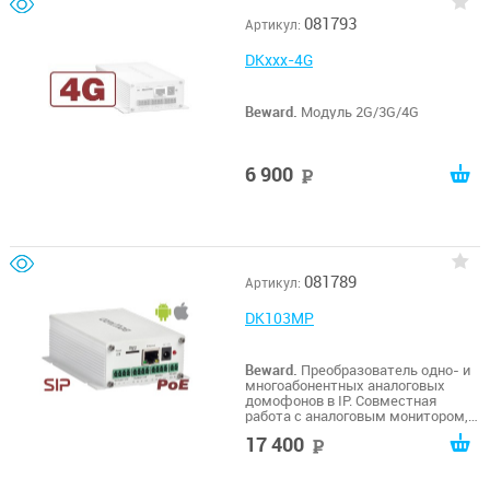
081793
Артикул:
DKxxx-4G
Beward.
Модуль 2G/3G/4G
6 900
руб
081789
Артикул:
DK103MP
Beward.
Преобразователь одно- и
многоабонентных аналоговых
домофонов в IP. Совместная
работа с аналоговым монитором,
SIP-протокол, Н.264/MJPEG,
17 400
руб
960х576 25 к/с, microSDHC (до 32
ГБ), 12 В (DC), PoE 802.3 af