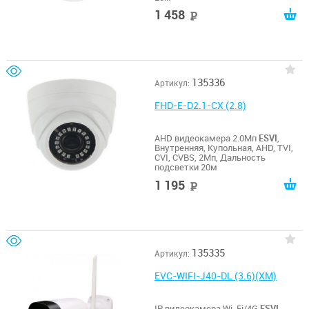
1 458
руб
135336
Артикул:
FHD-E-D2.1-CX (2.8)
AHD видеокамера 2.0Мп
ESVI
,
Внутренняя, Купольная, AHD, TVI,
CVI, CVBS, 2Мп, Дальность
подсветки 20м
1 195
руб
135335
Артикул:
EVC-WIFI-J40-DL (3.6)(XM)
IP видеокамера Wi-Fi/4G
ESVI
,