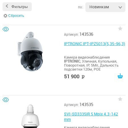
Новинкам
Фильтры
по:
Сбросить
143536
Артикул:
IPTRONIC IPT-IPZ5013(5,35-96,3)
Камера видеонаблюдения
IPTRONIC
, Уличная, Купольная,
Поворотная, IP, 5Мп, Дальность
подсветки 120м, POE
51 900
руб
143535
Артикул:
SVI-SD3335IR 5 Mpix 4.3-142
mm
Камера видеонаблюдения