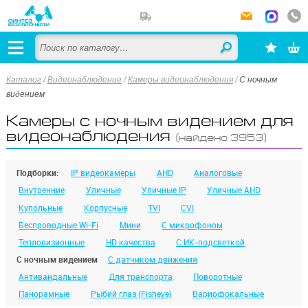
Каталог
/
Видеонаблюдение
/
Камеры видеонаблюдения
/
С ночным
видением
Камеры с ночным видением для
видеонаблюдения
(найдено 3953)
Подборки:
IP видеокамеры
AHD
Аналоговые
Внутренние
Уличные
Уличные IP
Уличные AHD
Купольные
Корпусные
TVI
CVI
Беспроводные Wi-Fi
Мини
С микрофоном
Тепловизионные
HD качества
С ИК-подсветкой
С ночным видением
С датчиком движения
Антивандальные
Для транспорта
Поворотные
Панорамные
Рыбий глаз (Fisheye)
Вариофокальные