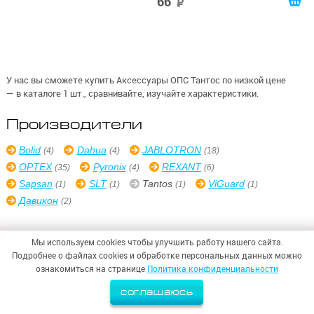
66
руб
кронштейна
У нас вы сможете купить Аксессуары ОПС Тантос по низкой цене
— в каталоге 1 шт., сравнивайте, изучайте характеристики.
Производители
Bolid
Dahua
JABLOTRON
(4)
(4)
(18)
OPTEX
Pyronix
REXANT
(35)
(4)
(6)
Sapsan
SLT
Tantos
ViGuard
(1)
(1)
(1)
(1)
Давикон
(2)
Мы используем cookies чтобы улучшить работу нашего сайта.
Подробнее о файлах cookies и обработке персональных данных можно
ознакомиться на странице
Политика конфиденциальности
© 2026,
ООО «СИНТЕЗ БЕЗОПАСНОСТИ»
Политика конфиденциальности
соглашаюсь