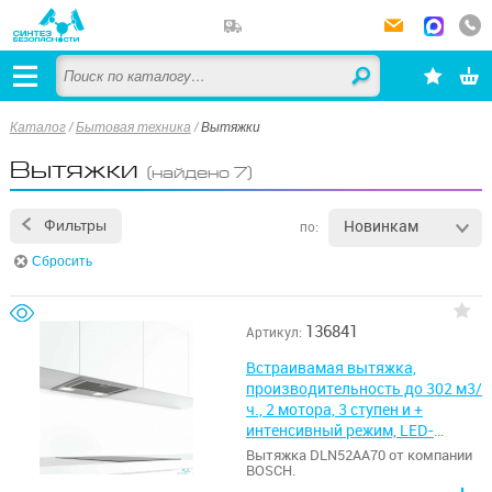
Каталог
/
Бытовая техника
/
Вытяжки
Вытяжки
(найдено 7)
Новинкам
Фильтры
по:
Сбросить
136841
Артикул:
Встраивамая вытяжка,
производительность до 302 м3/
ч., 2 мотора, 3 ступен и +
интенсивный режим, LED-
освещение (2 х 2,15 Вт),
Вытяжка DLN52AA70 от компании
BOSCH.
ползунковый переключатель