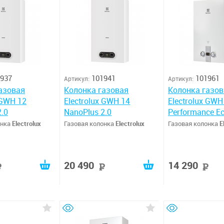
937
101941
101961
Артикул:
Артикул:
азовая
Колонка газовая
Колонка газов
 GWH 12
Electrolux GWH 14
Electrolux GWH
2.0
NanoPlus 2.0
Performance E
онка
Electrolux
Газовая колонка
Electrolux
Газовая колонка
E
20 490
14 290
руб
руб