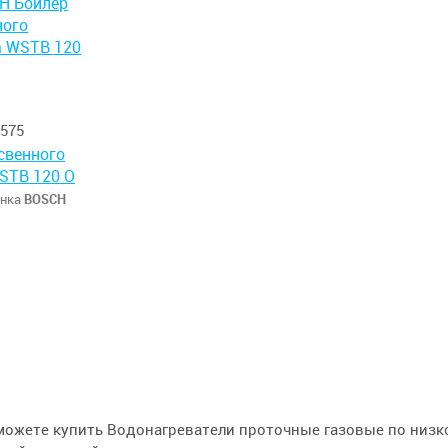
575
свенного
STB 120 O
онка
BOSCH
можете купить Водонагреватели проточные газовые по низко