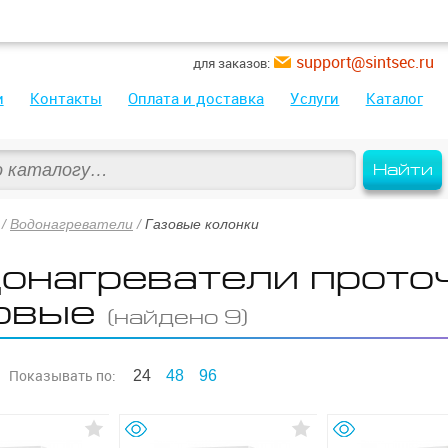
support@sintsec.ru
для заказов:
и
Контакты
Оплата и доставка
Услуги
Каталог
Найти
/
Водонагреватели
/
Газовые колонки
онагреватели прото
овые
(найдено 9)
Показывать
по:
24
48
96