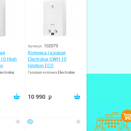
102079
Артикул:
ая
Колонка газовая
 10 High
Electrolux GWH 10
co
Ignition ECO
lectrolux
Газовая колонка
Electrolux
10 990
руб
руб