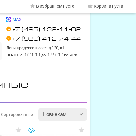
|
В избранном
пусто
Корзина
пуста
MAX
+7 (495) 132-11-02
+7 (926) 412-74-44
Ленинградское шоссе, д.130, к1
ПН-ПТ: с
10:00
до
18:00
по МСК
чные
Новинкам
Сортировать
по: