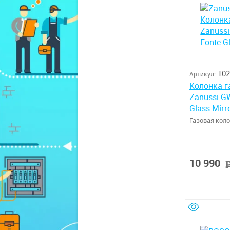
102
Артикул:
Колонка г
Zanussi G
Glass Mirr
Газовая кол
10 990