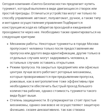
Сегодня компания «Синтез Безопасности» предлагает купить
турникет, который выполнен в виде двигающихся створок или
простой преграды. Отличаться устройства могут ни только по
способу управления: автомат, полуавтомат, ручное, а также типу
и методике осуществления управления Подбирается
конструкция исходя из габаритов проходной и ежедневной
проходимости через нее. Необходимо также ориентироваться на
следующие критерии:
Механизм работы. Некоторые турникеты в городе Москва
пропускают человека только после предоставления им
пропуска или другого вида идентификации, другие только в
отдельных случаях могут задерживать человека, в
остальных случаях оставаясь открытыми.
Режим пропуска. На закрытых предприятиях или офисных
центрах лучше всего работают роторные механизмы,
которые проворачиваются при предъявлении пропуска,
рожковые, как в метрополитене тоже эффективны при
необходимости обеспечить быстрый проход большого
количества рабочих, однако стоимость турникета такого
вида будет выше.
Степень защищенности. В супермаркетах стоят простые
механизмы, однако они вовсе не осуществляют защитную
функцию, скорее декоративную, так как створка