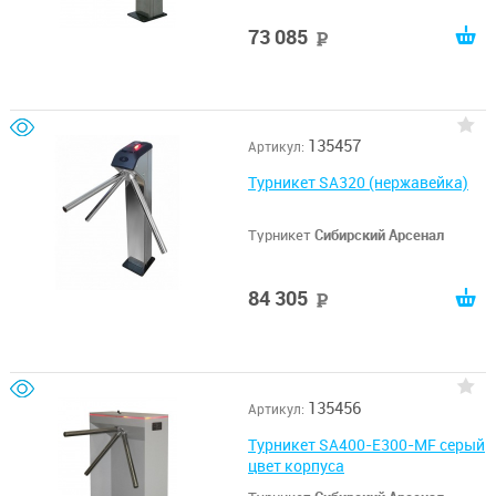
73 085
руб
135457
Артикул:
Турникет SA320 (нержавейка)
Турникет
Сибирский Арсенал
84 305
руб
135456
Артикул:
Турникет SA400-E300-MF серый
цвет корпуса