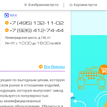
|
В избранном
пусто
Корзина
пуста
MAX
+7 (495) 132-11-02
+7 (926) 412-74-44
Ленинградское шоссе, д.130, к1
ПН-ПТ: с
10:00
до
18:00
по МСК
Все бренды
дукцию по выгодным ценам, которую
ском рынке в отношении изделий,
родукция, которую выпускает завод
и пользуется популярностью
аны квалифицированные
нальное оборудование. Убедиться в