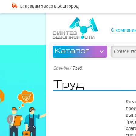
Отправим
заказ
в Ваш город
О компани
Каталог
Бренды
/
Труд
Труд
Комп
прои
выпо
Труд
благ
спец