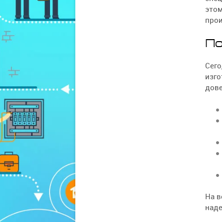
этом
про
По
Сего
изго
дове
На 
наде