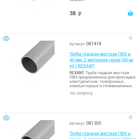
38
руб
081418
Артикул:
Труба гладкая жесткая ПВХ ø
40 мм, 2-метровая серая (40 м/
уп.) REXANT
REXANT.
Труба гладкая жесткая
ПВХ предназначена для прокладки
электрических, телефонных,
компьютерных и телевизионных
сетей, выполненных
по запросу
изолированными проводами,
шнурами или кабелями. Места
использования: открытая
прокладка по основаниям из
несгораемых и трудносгораемых
материалов как внутри
помещений, так и на открытом
081305
Артикул:
воздухе, под навесом, в
отсутствие прямого воздействия
Труба гладкая жесткая ПВХ ø
ультрафиолета и атмосферных
осадков. Монолитное