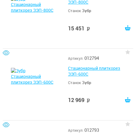
ЗЭП-800С
Станок
Зубр
15 451
руб
012794
Артикул:
Стационарный плиткорез
ЗЭП-600С
Станок
Зубр
12 969
руб
012793
Артикул: