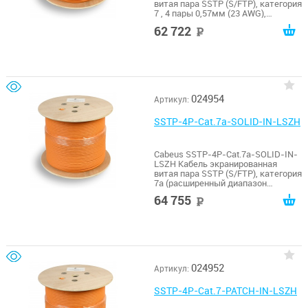
витая пара SSTP (S/FTP), категория
7 , 4 пары 0,57мм (23 AWG),
одножильный (solid), LSZH (305 м)
62 722
руб
024954
Артикул:
SSTP-4P-Cat.7a-SOLID-IN-LSZH
Cabeus SSTP-4P-Cat.7a-SOLID-IN-
LSZH Кабель экранированная
витая пара SSTP (S/FTP), категория
7a (расширенный диапазон
рабочих частот до 1000MHz), 4
64 755
руб
пары (23 AWG), одножильный
(solid), LSZH (305 м)
024952
Артикул:
SSTP-4P-Cat.7-PATCH-IN-LSZH