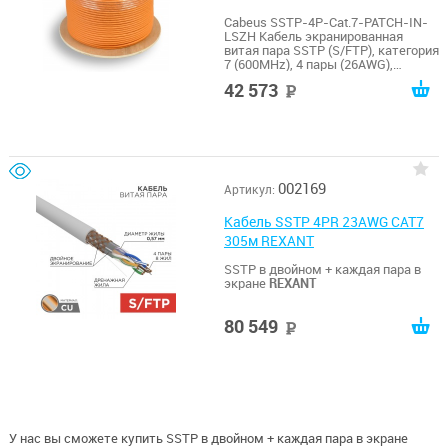
Cabeus SSTP-4P-Cat.7-PATCH-IN-
LSZH Кабель экранированная
витая пара SSTP (S/FTP), категория
7 (600MHz), 4 пары (26AWG),
многожильный (patch), LSZH (305
42 573
руб
м)
002169
Артикул:
Кабель SSTP 4PR 23AWG CAT7
305м REXANT
SSTP в двойном + каждая пара в
экране
REXANT
80 549
руб
У нас вы сможете купить SSTP в двойном + каждая пара в экране