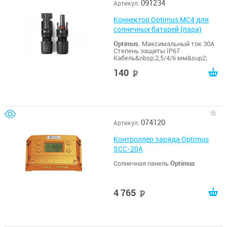
091234
Артикул:
Коннектор Optimus MC4 для
солнечных батарей (пара)
Optimus.
Максимальный ток 30А
Степень защиты IP67
Кабель&nbsp;2,5/4/6 мм&sup2;
140
руб
074120
Артикул:
Контроллер заряда Optimus
SCC-20A
Солнечная панель
Optimus
4 765
руб