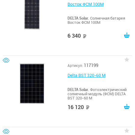
Восток ФСМ 100М
DELTA Solar.
Солнечная батарея
Восток ФСМ 100М
6 340
руб
117199
Артикул:
Delta BST 320-60 M
DELTA Solar.
Фотоэлектрический
солнечный модуль (ФСМ) DELTA
BST 320-60 M
16 120
руб