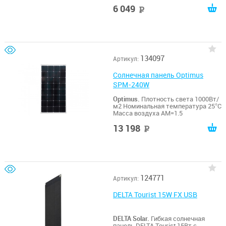
6 049
руб
134097
Артикул:
Солнечная панель Optimus
SPM-240W
Optimus.
Плотность света 1000Вт/
м2 Номинальная температура 25°C
Масса воздуха АМ=1.5
13 198
руб
124771
Артикул:
DELTA Tourist 15W FX USB
DELTA Solar.
Гибкая солнечная
панель DELTA Tourist 15Вт с