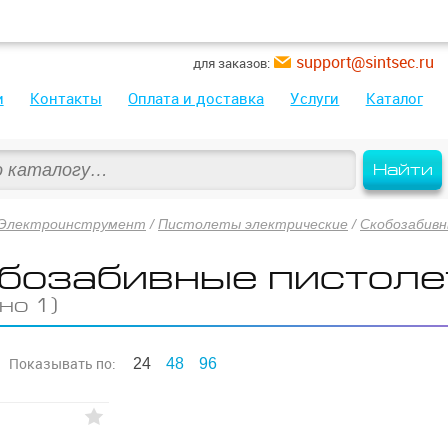
support@sintsec.ru
для заказов:
и
Контакты
Оплата и доставка
Услуги
Каталог
Найти
Электроинструмент
/
Пистолеты электрические
/
Скобозабив
бозабивные пистоле
но 1)
Показывать
по:
24
48
96