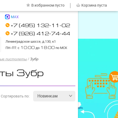
|
В избранном
пусто
Корзина
пуста
MAX
+7 (495) 132-11-02
+7 (926) 412-74-44
Ленинградское шоссе, д.130, к1
ПН-ПТ: с
10:00
до
18:00
по МСК
ные пистолеты
/
Зубр
ты Зубр
Новинкам
Сортировать
по: