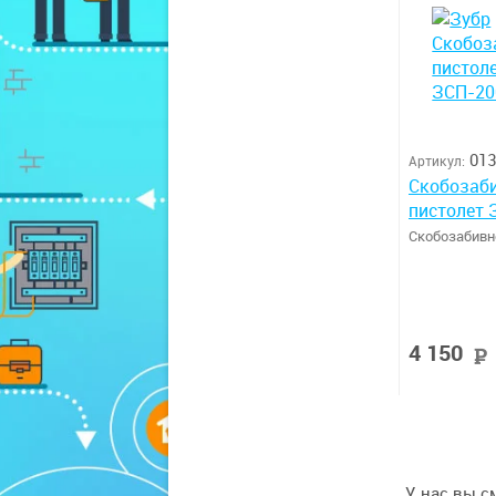
013
Артикул:
Скобозаб
пистолет 
Скобозабивн
4 150
У нас вы с