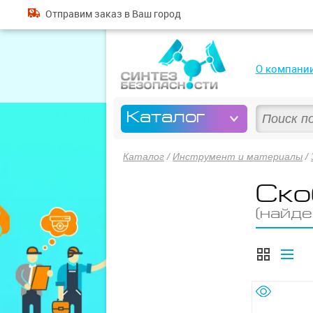
Отправим
заказ
в Ваш город
О компани
Каталог
Каталог
/
Инструмент и материалы
/
Ско
(найде