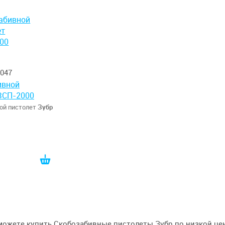
047
ивной
ЗСП-2000
ой пистолет
Зубр
руб
можете купить Скобозабивные пистолеты Зубр по низкой цене