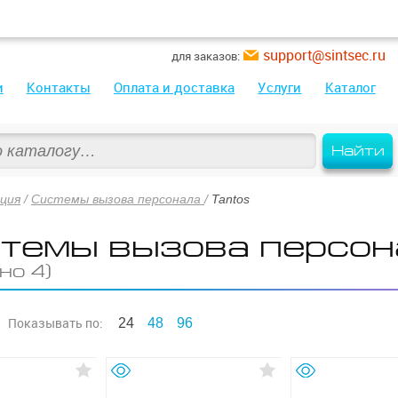
support@sintsec.ru
для заказов:
и
Контакты
Оплата и доставка
Услуги
Каталог
Найти
ция
/
Системы вызова персонала
/
Tantos
темы вызова персон
но 4)
Показывать
по:
24
48
96