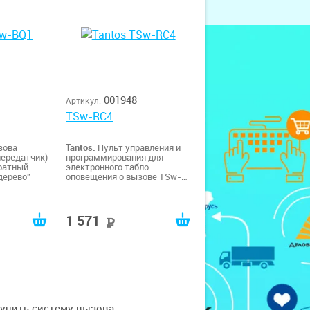
001948
Артикул:
TSw-RC4
зова
Tantos.
Пульт управления и
передатчик)
программирования для
ратный
электронного табло
дерево"
оповещения о вызове TSw-
DSP радиоканальный 4-х
кнопочный треугольный
дизайн цвет "под дерево"
1 571
уб
руб
купить систему вызова