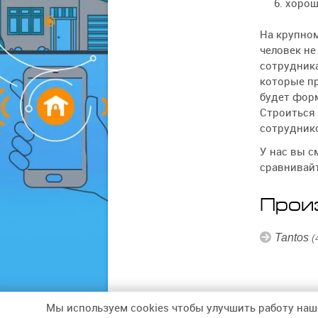
хорош
На крупном
человек не
сотрудника
которые пр
будет форм
Строиться 
сотруднико
У нас вы с
сравнивайт
Прои
Tantos
(
Мы используем cookies чтобы улучшить работу наш