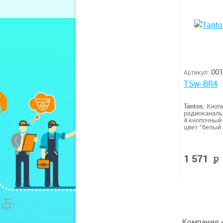
001
Артикул:
TSw-BR4
Tantos.
Кноп
радиоканаль
4 кнопочный
цвет "белый 
окантовкой"
1 571
Компания «