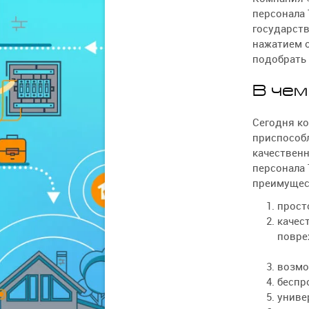
персонала 
государст
нажатием о
подобрать
В чем
Сегодня ко
приспособл
качественн
персонала 
преимущес
прост
качес
повре
возмо
беспр
униве