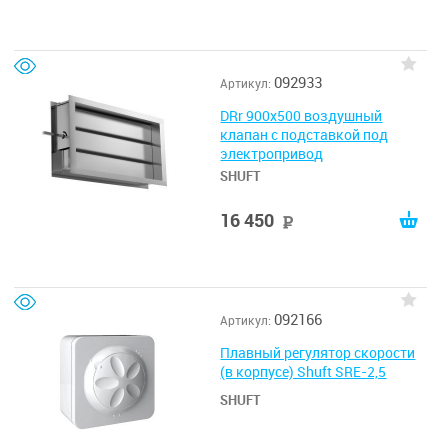
092933
Артикул:
DRr 900х500 воздушный
клапан с подставкой под
электропривод
SHUFT
16 450
руб
092166
Артикул:
Плавный регулятор скорости
(в корпусе) Shuft SRE-2,5
SHUFT