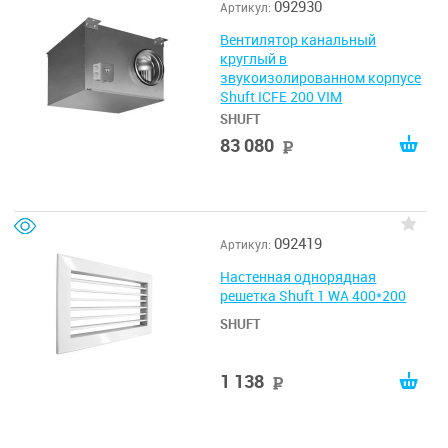
092930
Артикул:
Вентилятор канальный
круглый в
звукоизолированном корпусе
Shuft ICFE 200 VIM
SHUFT
83 080
руб
092419
Артикул:
Настенная однорядная
решетка Shuft 1 WA 400*200
SHUFT
1 138
руб