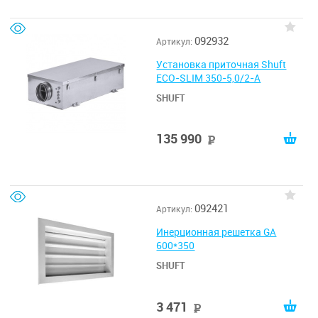
092932
Артикул:
Установка приточная Shuft
ECO-SLIM 350-5,0/2-А
SHUFT
135 990
руб
092421
Артикул:
Инерционная решетка GA
600*350
SHUFT
3 471
руб