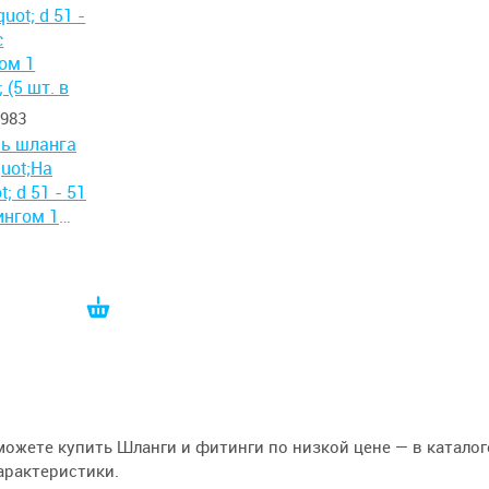
983
ь шланга
uot;На
; d 51 - 51
ингом 1
 шт. в уп.)
руб
можете купить Шланги и фитинги по низкой цене — в каталоге
арактеристики.