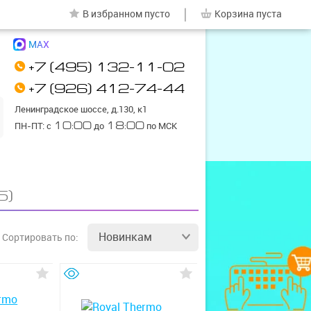
|
В избранном
пусто
Корзина
пуста
MAX
+7 (495) 132-11-02
+7 (926) 412-74-44
Ленинградское шоссе, д.130, к1
ПН-ПТ: с
10:00
до
18:00
по МСК
5)
Новинкам
Сортировать
по: