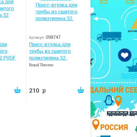
098747
Артикул:
для
Пресс-втулка для
ого
трубы из сшитого
2 PVDF
полиэтилена 32.
Royal Thermo
210
руб