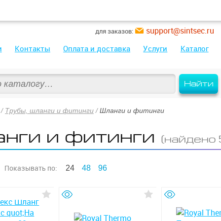
support@sintsec.ru
для заказов:
и
Контакты
Оплата и доставка
Услуги
Каталог
Найти
/
Трубы, шланги и фитинги
/
Шланги и фитинги
нги и фитинги
(найдено 
Показывать
по:
24
48
96