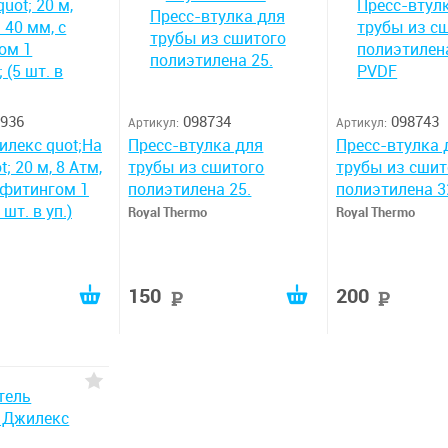
936
098734
098743
Артикул:
Артикул:
лекс quot;На
Пресс-втулка для
Пресс-втулка 
; 20 м, 8 Атм,
трубы из сшитого
трубы из сшит
с фитингом 1
полиэтилена 25.
полиэтилена 3
 шт. в уп.)
Royal Thermo
Royal Thermo
150
200
руб
руб
руб