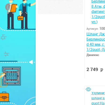
100
Артикул:
Шланг Джи
Берлинquot
d 40 мм, 
1/2quot; (5
Джилекс
2 749