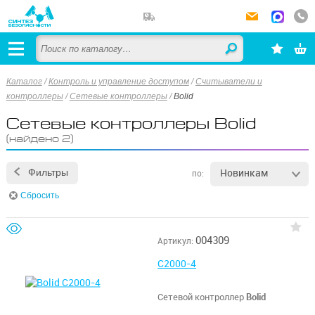
Каталог
/
Контроль и управление доступом
/
Считыватели и
контроллеры
/
Сетевые контроллеры
/
Bolid
Сетевые контроллеры Bolid
(найдено 2)
Новинкам
Фильтры
по:
Сбросить
004309
Артикул:
С2000-4
Сетевой контроллер
Bolid