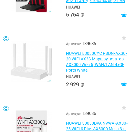
802.11a/b/g/n/ac/ax/be, 2 LAN
10/100/1000M/2500M, 2 LAN
HUAWEI
10/100/1000M
5 764
руб
139685
Артикул:
HUAWEI 53030CYC PSDN-AX30-
20 WiFi AX3S Маршрутизатор
AX3000 WiFi 6, WAN/LAN:4xGE
Ports White
HUAWEI
2 929
руб
139686
Артикул:
HUAWEI 53030DVA NVWA-AX30-
23 WiFi 6 Plus AX3000 Mesh 3+ ,