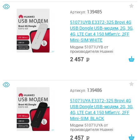
139485
Артикул:
51071UYB E3372-325 Brovi 4G
USB Dongle USB-модем, 2G, 3G,
4G, LTE Cat.4 150 Мбит/с, 2FF
Mini-SIM,WHITE
Модем 51071UYB от
производителя Huawei
2 457
руб
139486
Артикул:
51071UYA E3372-325 Brovi 4G
USB Dongle USB-модем, 2G, 3G,
4G, LTE Cat.4 150 Мбит/с, 2FF
Mini-SIM, BLACK
Модем 51071UYA от
производителя Huawei
2 457
руб