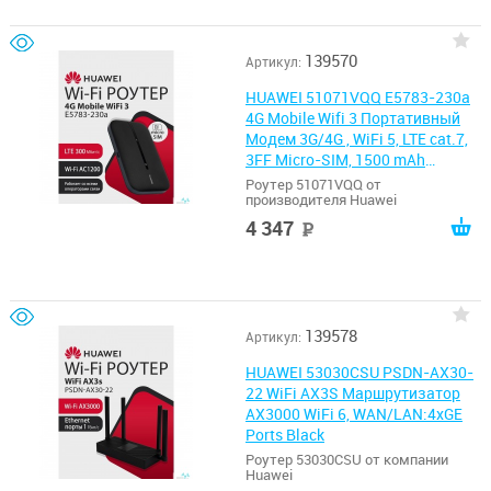
139570
Артикул:
HUAWEI 51071VQQ E5783-230a
4G Mobile Wifi 3 Портативный
Модем 3G/4G , WiFi 5, LTE cat.7,
3FF Micro-SIM, 1500 mAh
ЧЕРНЫЙ
Роутер 51071VQQ от
производителя Huawei
4 347
руб
139578
Артикул:
HUAWEI 53030CSU PSDN-AX30-
22 WiFi AX3S Маршрутизатор
AX3000 WiFi 6, WAN/LAN:4xGE
Ports Black
Роутер 53030CSU от компании
Huawei