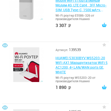
Mobile WiFi 5 Портативный
Модем 4G, LTE Cat4., 3FF Micro-
SIM, USB Type-C, 1500 мА*ч,
WHITE
Wi-Fi роутер E5586-326 от
производителя Huawei
3 307
руб
139539
Артикул:
HUAWEI 53030BYV WS5203-20
WiFi AX1 Маршрутизатор WiFi 5
AC1200, 4* LAN/WAN ports GE,
WHITE
Wi-Fi роутер WS5203-20 от
производителя Huawei
1 890
руб