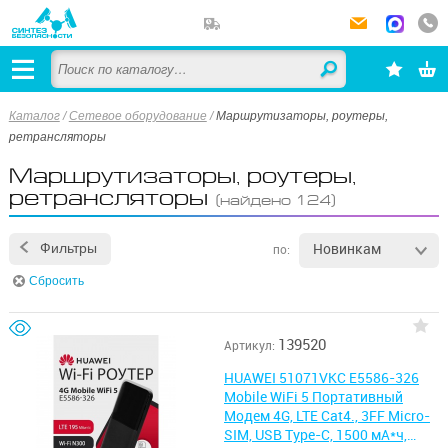
Каталог
/
Сетевое оборудование
/
Маршрутизаторы, роутеры,
ретрансляторы
Маршрутизаторы, роутеры,
ретрансляторы
(найдено 124)
Новинкам
Фильтры
по:
Сбросить
139520
Артикул:
HUAWEI 51071VKC E5586-326
Mobile WiFi 5 Портативный
Модем 4G, LTE Cat4., 3FF Micro-
SIM, USB Type-C, 1500 мА*ч,