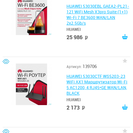
HUAWEI 53030EBL GAEA2-PL21-
121 WiFi Mesh X3pro Suite (1+1)
Wi-Fi 7 BE3600 WAN/LAN
2x2.5Gb/s
HUAWEI
25 986
руб
139706
Артикул:
HUAWEI 53030CTF WS5203-23
WiFi AX1 Маршрутизатор Wi-Fi
5 AC1200, 4 RJ45*GE WAN/LAN,
BLACK
HUAWEI
2 173
руб