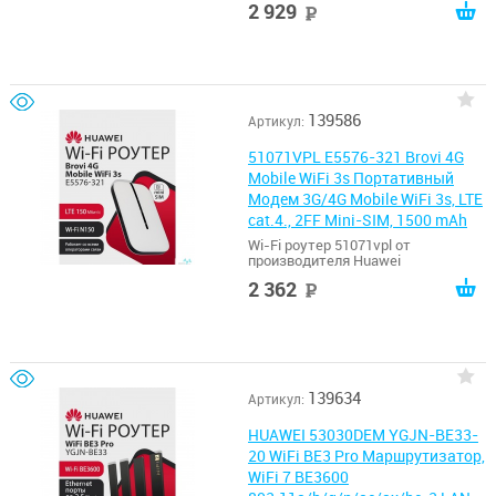
2 929
руб
139586
Артикул:
51071VPL E5576-321 Brovi 4G
Mobile WiFi 3s Портативный
Модем 3G/4G Mobile WiFi 3s, LTE
cat.4., 2FF Mini-SIM, 1500 mAh
Wi-Fi роутер 51071vpl от
производителя Huawei
2 362
руб
139634
Артикул:
HUAWEI 53030DEM YGJN-BE33-
20 WiFi BE3 Pro Маршрутизатор,
WiFi 7 BE3600