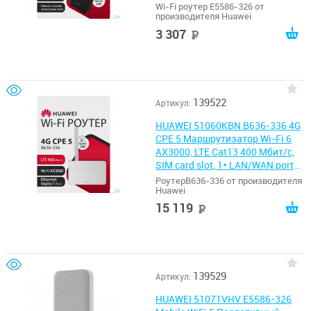
BLACK
Wi-Fi роутер E5586-326 от
производителя Huawei
3 307
руб
139522
Артикул:
HUAWEI 51060KBN B636-336 4G
CPE 5 Маршрутизатор Wi-Fi 6
AX3000, LTE Cat13 400 Мбит/с,
SIM card slot, 1* LAN/WAN port
GE, 3* LAN ports GE, WHITE
РоутерB636-336 от производителя
Huawei
15 119
руб
139529
Артикул:
HUAWEI 51071VHV E5586-326