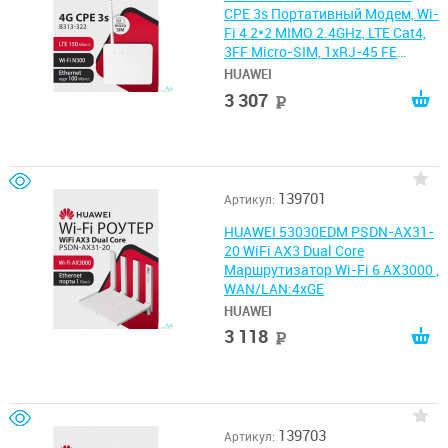
CPE 3s Портативный Модем, Wi-
Fi 4 2*2 MIMO 2.4GHz, LTE Cat4,
3FF Micro-SIM, 1xRJ-45 FE
(LAN/WAN), 1xSMA
HUAWEI
3 307
руб
139701
Артикул:
HUAWEI 53030EDM PSDN-AX31-
20 WiFi AX3 Dual Core
Маршрутизатор Wi-Fi 6 AX3000 ,
WAN/LAN:4xGE
HUAWEI
3 118
руб
139703
Артикул: