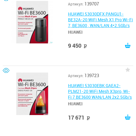
139707
Артикул:
HUAWEI 53030DFX PANGU1-
BE32A-20 WiFi Mesh X1 Pro Wi-Fi
7, BE3600 , WAN/LAN 4*2.5Gb/s
HUAWEI
9 450
руб
139723
Артикул:
HUAWEI 53030EBK GAEA2-
PLM21-20 WiFi Mesh X3pro, Wi-
Fi 7 BE3600 WAN/LAN 2x2.5Gb/s
HUAWEI
17 671
руб