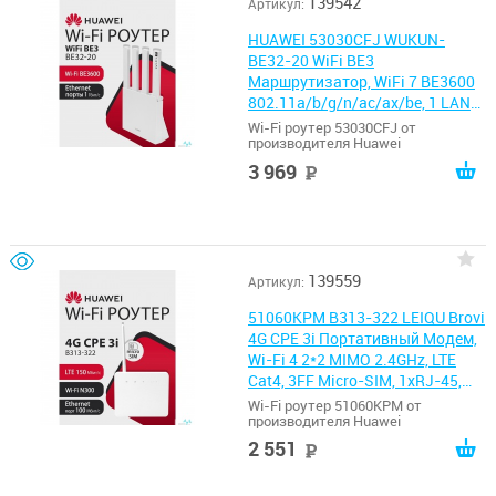
139542
Артикул:
HUAWEI 53030CFJ WUKUN-
BE32-20 WiFi BE3
Маршрутизатор, WiFi 7 BE3600
802.11a/b/g/n/ac/ax/be, 1 LAN
10/100/1000M/2500M, 3 LAN
Wi-Fi роутер 53030CFJ от
производителя Huawei
10/100/1000M
3 969
руб
139559
Артикул:
51060KPM B313-322 LEIQU Brovi
4G CPE 3i Портативный Модем,
Wi-Fi 4 2*2 MIMO 2.4GHz, LTE
Cat4, 3FF Micro-SIM, 1xRJ-45,
SMA (поставляется без
Wi-Fi роутер 51060KPM от
производителя Huawei
аккумулятора)
2 551
руб