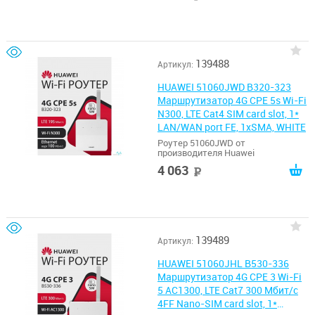
139488
Артикул:
HUAWEI 51060JWD B320-323
Маршрутизатор 4G CPE 5s Wi-Fi
N300, LTE Cat4 SIM card slot, 1*
LAN/WAN port FE, 1xSMA, WHITE
Роутер 51060JWD от
производителя Huawei
4 063
руб
139489
Артикул:
HUAWEI 51060JHL B530-336
Маршрутизатор 4G CPE 3 Wi-Fi
5 AC1300, LTE Cat7 300 Мбит/с
4FF Nano-SIM card slot, 1*