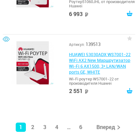
LAN/WAN port GE, WHITE
Роутер51060JHL от производителя
Huawei
6 993
руб
139513
Артикул:
HUAWEI 53030ADX WS7001-22
WiFi AX2 New Маршрутизатор
Wi-Fi 6 AX1500, 3* LAN/WAN
ports GE, WHITE
Wi-Fi роутер WS7001-22 от
производителя Huawei
2 551
руб
1
2
3
4
…
6
Вперед