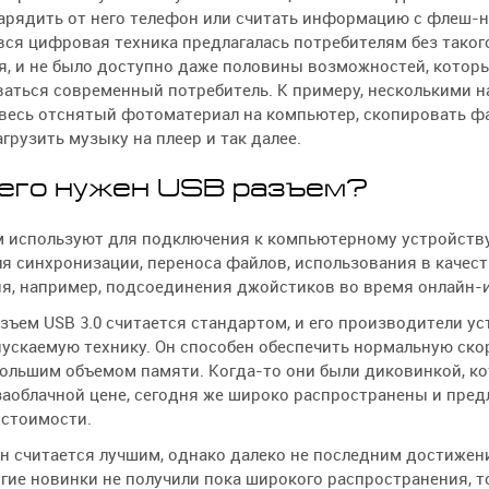
арядить от него телефон или считать информацию с флеш-н
 вся цифровая техника предлагалась потребителям без тако
я, и не было доступно даже половины возможностей, кото
ваться современный потребитель. К примеру, несколькими 
 весь отснятый фотоматериал на компьютер, скопировать ф
агрузить музыку на плеер и так далее.
его нужен USB разъем?
м используют для подключения к компьютерному устройств
ля синхронизации, переноса файлов, использования в качес
я, например, подсоединения джойстиков во время онлайн-и
зъем USB 3.0 считается стандартом, и его производители у
ускаемую технику. Он способен обеспечить нормальную ско
большим объемом памяти. Когда-то они были диковинкой, к
заоблачной цене, сегодня же широко распространены и пред
 стоимости.
н считается лучшим, однако далеко не последним достижени
угие новинки не получили пока широкого распространения, то