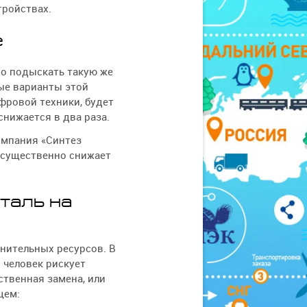
ройствах.
е
но подыскать такую же
ные варианты этой
фровой техники, будет
снижается в два раза.
компания «Синтез
 существенно снижает
таль на
мнительных ресурсов. В
и человек рискует
ственная замена, или
щем: