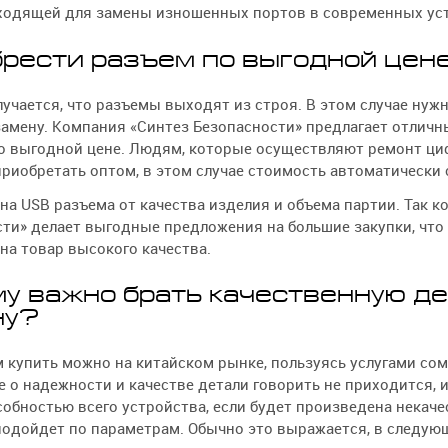
ходящей для замены изношенных портов в современных уст
рести разъем по выгодной цен
лучается, что разъемы выходят из строя. В этом случае нуж
замену. Компания «Синтез Безопасности» предлагает отлич
о выгодной цене. Людям, которые осуществляют ремонт ци
риобретать оптом, в этом случае стоимость автоматически 
на USB разъема от качества изделия и объема партии. Так 
ти» делает выгодные предложения на большие закупки, что
на товар высокого качества.
у важно брать качественную де
ну?
 купить можно на китайском рынке, пользуясь услугами со
е о надежности и качестве детали говорить не приходится, 
обностью всего устройства, если будет произведена некаче
подойдет по параметрам. Обычно это выражается, в следую