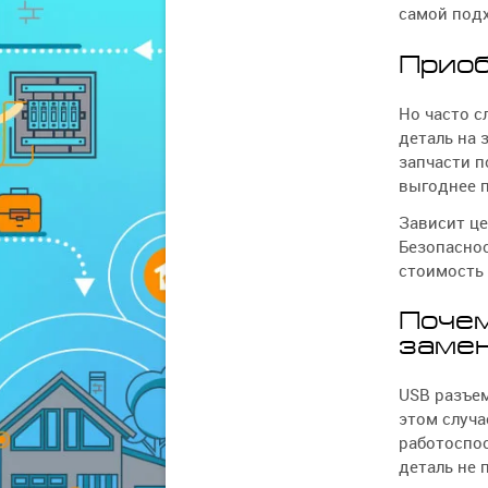
самой под
Приоб
Но часто с
деталь на 
запчасти п
выгоднее п
Зависит це
Безопаснос
стоимость 
Почем
заме
USB разъем
этом случа
работоспос
деталь не 