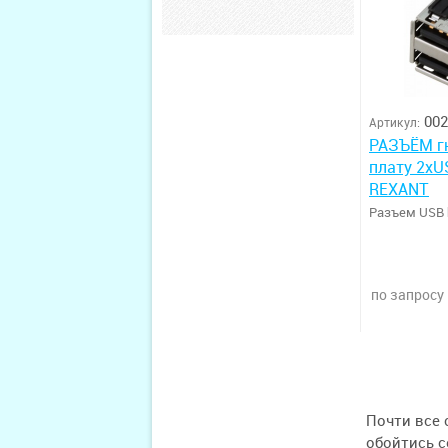
002
Артикул:
РАЗЪЁМ г
плату 2хU
REXANT
Разъем USB
по запросу
Почти все 
обойтись 