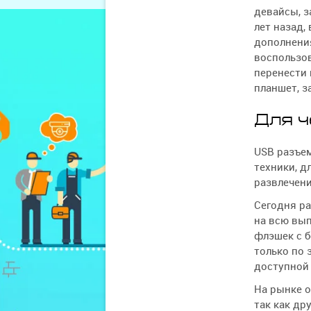
девайсы, з
лет назад,
дополнени
воспользо
перенести
планшет, з
Для ч
USB разъе
техники, д
развлечени
Сегодня ра
на всю вып
флэшек с 
только по 
доступной
На рынке о
так как др