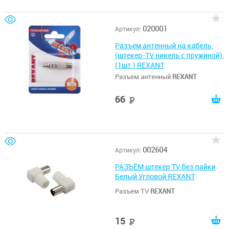
020001
Артикул:
Разъем антенный на кабель,
(штекер-TV никель с пружиной),
(1шт.) REXANT
Разъем антенный
REXANT
66
руб
002604
Артикул:
РАЗЪЁМ штекер TV без пайки
Белый Угловой REXANT
Разъем TV
REXANT
15
руб