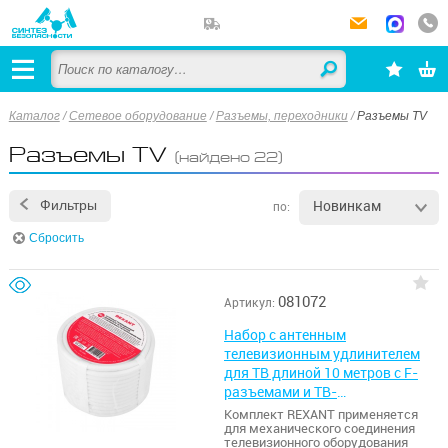
Каталог
/
Сетевое оборудование
/
Разъемы, переходники
/
Разъемы TV
Разъемы TV
(найдено 22)
Новинкам
Фильтры
по:
Сбросить
081072
Артикул:
Набор с антенным
телевизионным удлинителем
для ТВ длиной 10 метров с F-
разъемами и ТВ-
переходниками REXANT
Комплект REXANT применяется
для механического соединения
телевизионного оборудования