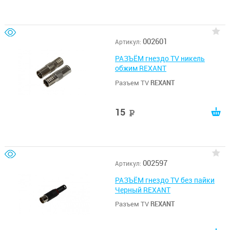
002601
Артикул:
РАЗЪЁМ гнездо TV никель
обжим REXANT
Разъем TV
REXANT
15
руб
002597
Артикул:
РАЗЪЁМ гнездо TV без пайки
Черный REXANT
Разъем TV
REXANT