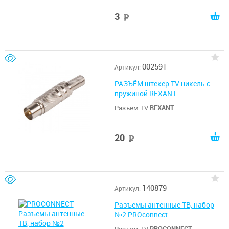
3
руб
002591
Артикул:
РАЗЪЁМ штекер TV никель c
пружиной REXANT
Разъем TV
REXANT
20
руб
140879
Артикул:
Разъемы антенные ТВ, набор
№2 PROconnect
Разъем TV
PROCONNECT