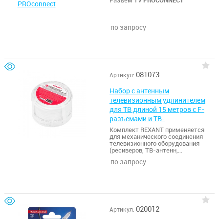
по запросу
081073
Артикул:
Набор с антенным
телевизионным удлинителем
для ТВ длиной 15 метров с F-
разъемами и ТВ-
переходниками REXANT
Комплект REXANT применяется
для механического соединения
телевизионного оборудования
(ресиверов, ТВ-антенн,
телевизоров и другой
по запросу
видеоаппаратуры) с
коаксиальным кабелем.
Комплектация набора
существенно облегчает и ускоряет
процесс подключения техники
даже силами неопытного
пользователя. Все компоненты
020012
Артикул:
выполнены из никелированного
металла, защищенного от