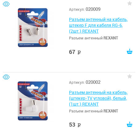
«БОЧКА») – 1 шт. Преимущества:
Полный комплект для
020009
Артикул:
подключения телевизионного
оборудования. Возможно
использование без специальных
Разъем антенный на кабель,
навыков. Высокое качество
штекер F для кабеля RG-6,
комплектующих. Получение
(2шт.) REXANT
данных без шумов и искажений.
Защита от окисления. Надежное и
Разъем антенный
REXANT
быстрое соединение
телевизионного оборудования c
коаксиальным кабелем без пайки.
67
руб
020002
Артикул:
Разъем антенный на кабель,
(штекер-TV угловой), белый,
(1шт.) REXANT
Разъем антенный
REXANT
53
руб