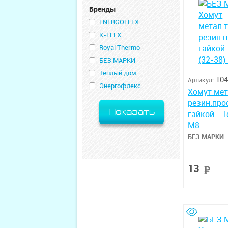
Бренды
ENERGOFLEX
K-FLEX
Royal Thermo
БЕЗ МАРКИ
Теплый дом
104
Артикул:
Энергофлекс
Хомут мет
резин.про
Показать
гайкой - 1
М8
БЕЗ МАРКИ
13
р