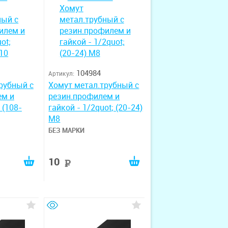
104984
Артикул:
рубный с
Хомут метал.трубный с
ем и
резин.профилем и
 (108-
гайкой - 1/2quot; (20-24)
М8
БЕЗ МАРКИ
10
руб