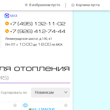
|
В избранном
пусто
Корзина
пуста
MAX
+7 (495) 132-11-02
+7 (926) 412-74-44
Ленинградское шоссе, д.130, к1
ПН-ПТ: с
10:00
до
18:00
по МСК
ля отопления
45)
Новинкам
Сортировать
по: