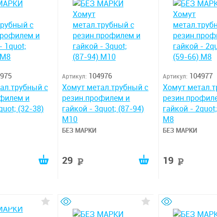
975
104976
104977
Артикул:
Артикул:
ал.трубный с
Хомут метал.трубный с
Хомут метал.т
филем и
резин.профилем и
резин.профил
quot; (32-38)
гайкой - 3quot; (87-94)
гайкой - 2quot;
М10
М8
БЕЗ МАРКИ
БЕЗ МАРКИ
29
19
уб
руб
руб