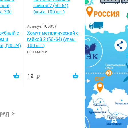
105057
Артикул:
рубный с
Хомут металлический с
ем и
гайкой 2 (60-64) (упак.
t; (20-24)
100 шт.)
БЕЗ МАРКИ
19
руб
ред