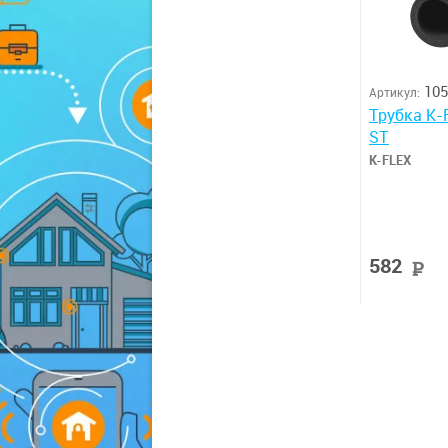
105
Артикул:
Трубка K-
ST
K-FLEX
582