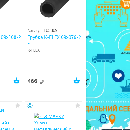
105309
Артикул:
 09x108-2
Трубка K-FLEX 09x076-2
ST
K-FLEX
466
руб