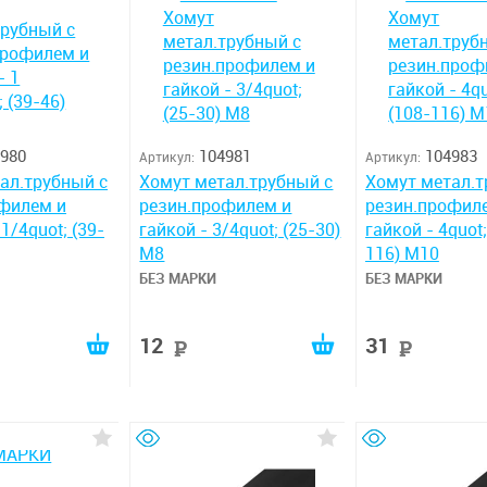
980
104981
104983
Артикул:
Артикул:
ал.трубный с
Хомут метал.трубный с
Хомут метал.т
филем и
резин.профилем и
резин.профил
 1/4quot; (39-
гайкой - 3/4quot; (25-30)
гайкой - 4quot;
М8
116) М10
БЕЗ МАРКИ
БЕЗ МАРКИ
12
31
уб
руб
руб