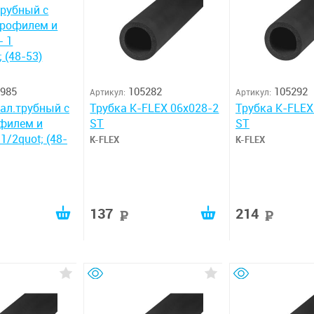
985
105282
105292
Артикул:
Артикул:
ал.трубный с
Трубка K-FLEX 06x028-2
Трубка K-FLEX
филем и
ST
ST
 1/2quot; (48-
K-FLEX
K-FLEX
137
214
уб
руб
руб