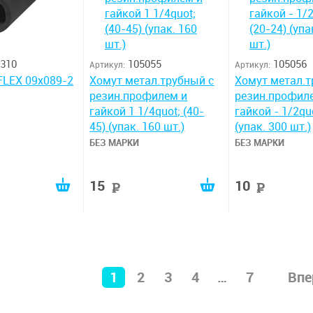
310
105055
105056
Артикул:
Артикул:
FLEX 09x089-2
Хомут метал.трубный с
Хомут метал.т
резин.профилем и
резин.профил
гайкой 1 1/4quot; (40-
гайкой - 1/2quo
45) (упак. 160 шт.)
(упак. 300 шт.)
БЕЗ МАРКИ
БЕЗ МАРКИ
15
10
руб
руб
руб
1
2
3
4
…
7
Впе