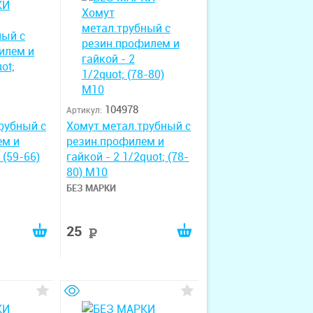
104978
Артикул:
рубный с
Хомут метал.трубный с
ем и
резин.профилем и
 (59-66)
гайкой - 2 1/2quot; (78-
80) М10
БЕЗ МАРКИ
25
руб