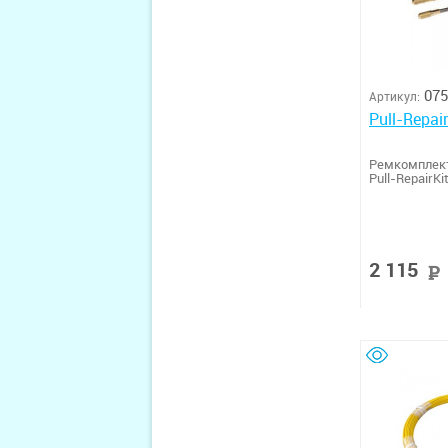
075
Артикул:
Pull-Repai
Ремкомплект
Pull-RepairKi
2 115