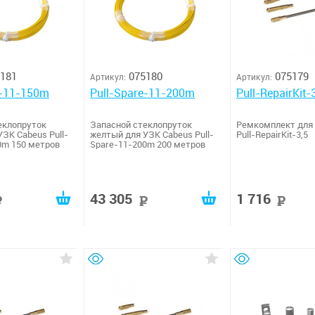
181
075180
075179
Артикул:
Артикул:
e-11-150m
Pull-Spare-11-200m
Pull-RepairKit-
еклопруток
Запасной стеклопруток
Ремкомплект для
ЗК Cabeus Pull-
желтый для УЗК Cabeus Pull-
Pull-RepairKit-3,5
0m 150 метров
Spare-11-200m 200 метров
43 305
1 716
руб
руб
р