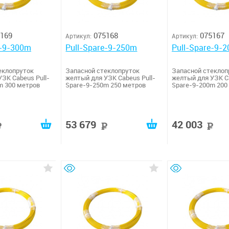
169
075168
075167
Артикул:
Артикул:
e-9-300m
Pull-Spare-9-250m
Pull-Spare-9-
еклопруток
Запасной стеклопруток
Запасной стеклоп
ЗК Cabeus Pull-
желтый для УЗК Cabeus Pull-
желтый для УЗК Ca
m 300 метров
Spare-9-250m 250 метров
Spare-9-200m 200
53 679
42 003
руб
руб