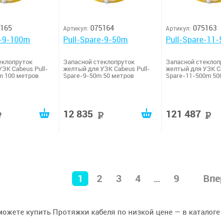
165
075164
075163
Артикул:
Артикул:
e-9-100m
Pull-Spare-9-50m
Pull-Spare-11
еклопруток
Запасной стеклопруток
Запасной стеклоп
ЗК Cabeus Pull-
желтый для УЗК Cabeus Pull-
желтый для УЗК Ca
m 100 метров
Spare-9-50m 50 метров
Spare-11-500m 50
12 835
121 487
руб
руб
1
2
3
4
…
9
Впе
можете купить Протяжки кабеля по низкой цене — в каталоге 