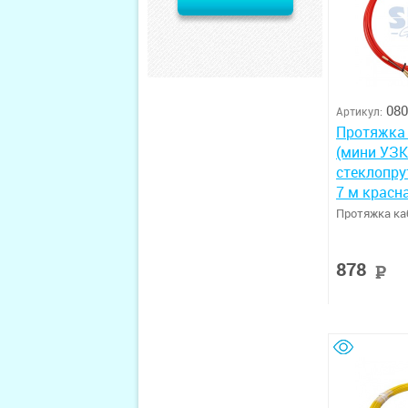
080
Артикул:
Протяжка
(мини УЗК 
стеклопрут
7 м красн
Протяжка к
878