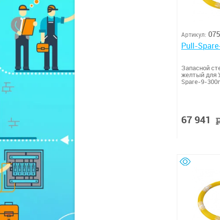
075
Артикул:
Pull-Spar
Запасной ст
желтый для У
Spare-9-300
67 941