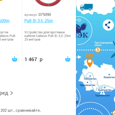
075090
Артикул:
-500m
Pull-B-3,5-25m
руток
Устройство для протяжки
beus Pull-
кабеля Cabeus Pull-B-3,5-25m
0 метров
25 метров
1 467
руб
руб
ред
202 шт., сравнивайте,