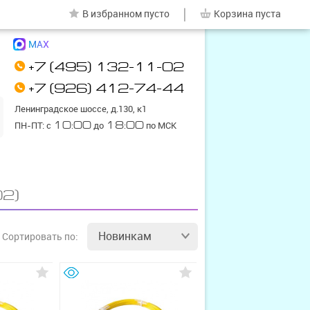
|
В избранном
пусто
Корзина
пуста
MAX
+7 (495) 132-11-02
+7 (926) 412-74-44
Ленинградское шоссе, д.130, к1
ПН-ПТ: с
10:00
до
18:00
по МСК
02)
Новинкам
Сортировать
по: