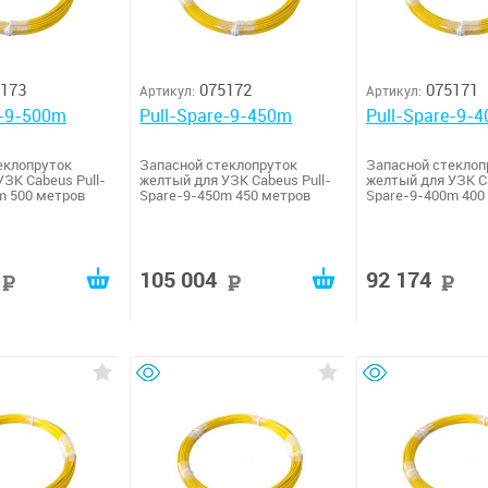
173
075172
075171
Артикул:
Артикул:
e-9-500m
Pull-Spare-9-450m
Pull-Spare-9-
еклопруток
Запасной стеклопруток
Запасной стеклоп
ЗК Cabeus Pull-
желтый для УЗК Cabeus Pull-
желтый для УЗК Ca
m 500 метров
Spare-9-450m 450 метров
Spare-9-400m 400
105 004
92 174
руб
руб