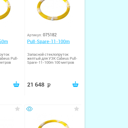
075182
Артикул:
-50m
Pull-Spare-11-100m
руток
Запасной стеклопруток
beus Pull-
желтый для УЗК Cabeus Pull-
метров
Spare-11-100m 100 метров
21 648
руб
руб