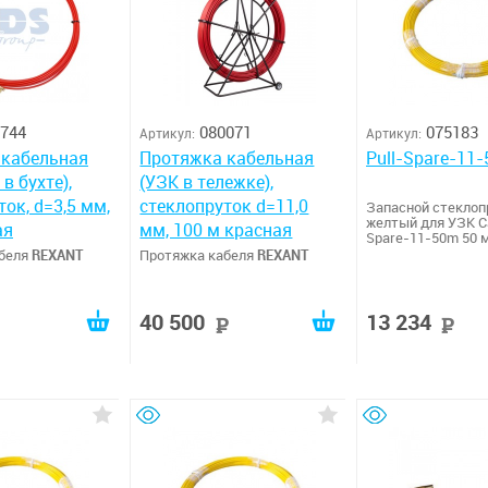
744
080071
075183
Артикул:
Артикул:
 кабельная
Протяжка кабельная
Pull-Spare-11
в бухте),
(УЗК в тележке),
ок, d=3,5 мм,
стеклопруток d=11,0
Запасной стеклоп
желтый для УЗК Ca
ая
мм, 100 м красная
Spare-11-50m 50 
абеля
REXANT
Протяжка кабеля
REXANT
40 500
13 234
руб
руб