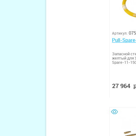
075
Артикул:
Pull-Spar
Запасной ст
желтый для У
Spare-11-15
27 964