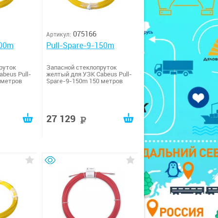
075166
Артикул:
200m
Pull-Spare-9-150m
руток
Запасной стеклопруток
beus Pull-
желтый для УЗК Cabeus Pull-
 метров
Spare-9-150m 150 метров
27 129
руб
руб