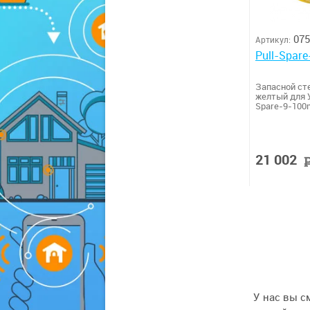
075
Артикул:
Pull-Spar
Запасной ст
желтый для У
Spare-9-100
21 002
У нас вы с