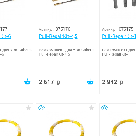
177
075176
075175
Артикул:
Артикул:
rKit-6
Pull-RepairKit-4,5
Pull-RepairKit-
 для УЗК Cabeus
Ремкомплект для УЗК Cabeus
Ремкомплект для
t-6
Pull-RepairKit-4,5
Pull-RepairKit-11
2 617
2 942
руб
руб
р