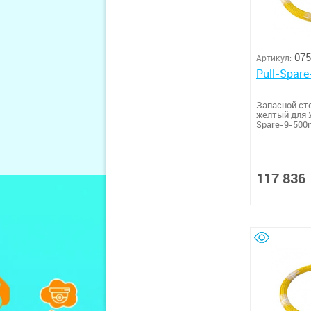
075
Артикул:
Pull-Spar
Запасной ст
желтый для У
Spare-9-500
117 836