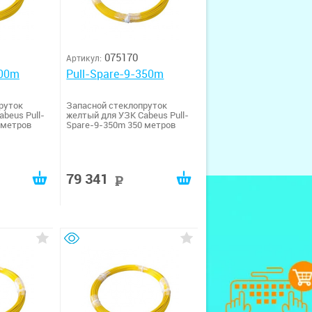
075170
Артикул:
400m
Pull-Spare-9-350m
руток
Запасной стеклопруток
beus Pull-
желтый для УЗК Cabeus Pull-
 метров
Spare-9-350m 350 метров
79 341
руб
руб