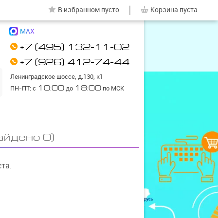
|
В избранном
пусто
Корзина
пуста
MAX
+7 (495) 132-11-02
+7 (926) 412-74-44
Ленинградское шоссе, д.130, к1
ПН-ПТ: с
10:00
до
18:00
по МСК
айдено 0)
та.