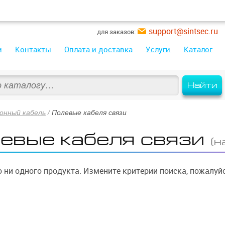
support@sintsec.ru
для заказов:
и
Контакты
Оплата и доставка
Услуги
Каталог
Найти
онный кабель
/
Полевые кабеля связи
евые кабеля связи
(н
 ни одного продукта. Измените критерии поиска, пожалуйс