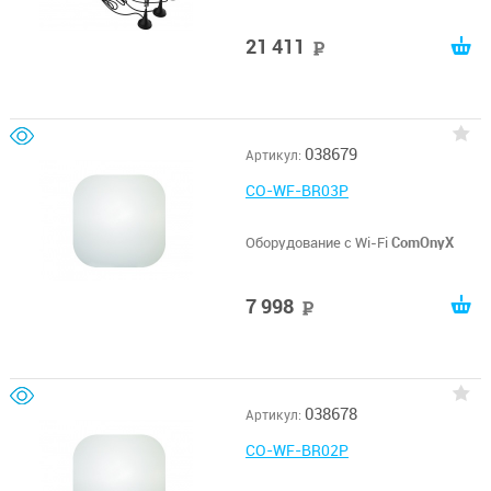
21 411
руб
038679
Артикул:
CO-WF-BR03P
Оборудование с Wi-Fi
ComOnyX
7 998
руб
038678
Артикул:
CO-WF-BR02P