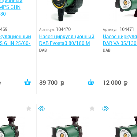
469
104470
104471
Артикул:
Артикул:
ркуляционный
Насос циркуляционный
Насос циркул
S GHN 25/60-
DAB Evosta3 80/180 M
DAB VA 35/130(
DAB
DAB
39 700
12 000
руб
руб