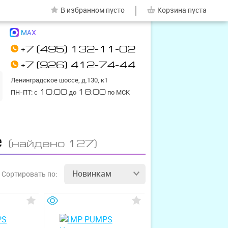
|
В избранном
пусто
Корзина
пуста
MAX
+7 (495) 132-11-02
+7 (926) 412-74-44
Ленинградское шоссе, д.130, к1
ПН-ПТ: с
10:00
до
18:00
по МСК
е
(найдено 127)
Новинкам
Сортировать
по: