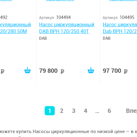
492
104494
104495
Артикул:
Артикул:
ркуляционный
Насос циркуляционный
Насос циркул
120/280.50M
DAB BPH 120/250.40T
Dab BPH 120/2
DAB
DAB
79 800
97 700
руб
руб
1
2
3
4
…
6
Впе
можете купить Насосы циркуляционные по низкой цене — в ка