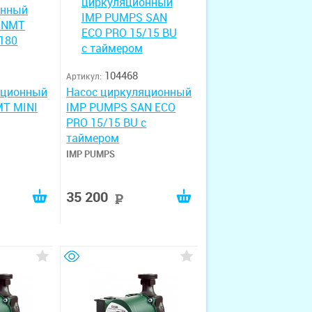
104468
Артикул:
яционный
Насос циркуляционный
T MINI
IMP PUMPS SAN ECO
PRO 15/15 BU с
таймером
IMP PUMPS
35 200
руб
руб