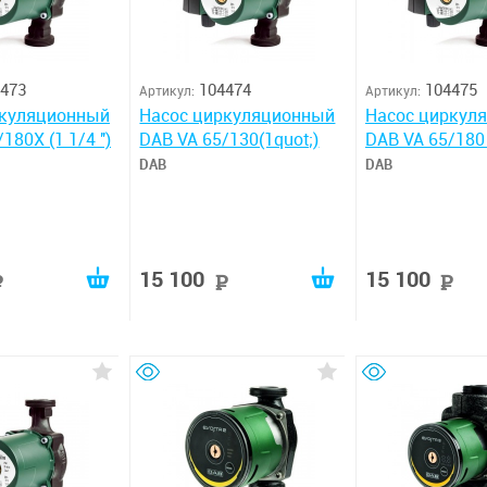
473
104474
104475
Артикул:
Артикул:
ркуляционный
Насос циркуляционный
Насос циркул
180X (1 1/4 '')
DAB VA 65/130(1quot;)
DAB VA 65/180 
DAB
DAB
15 100
15 100
руб
руб