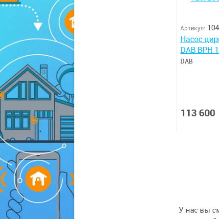
104
Артикул:
Насос ци
DAB BPH 
DAB
113 600
У нас вы с