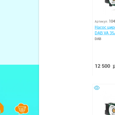
104
Артикул:
Насос ци
DAB VA 35/
DAB
12 500