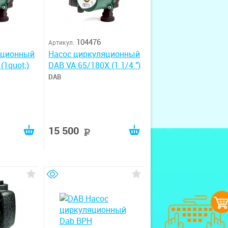
104476
Артикул:
яционный
Насос циркуляционный
(1quot;)
DAB VA 65/180X (1 1/4 '')
DAB
15 500
руб
руб