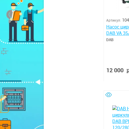
104
Артикул:
Насос ци
DAB VA 35/
DAB
12 000