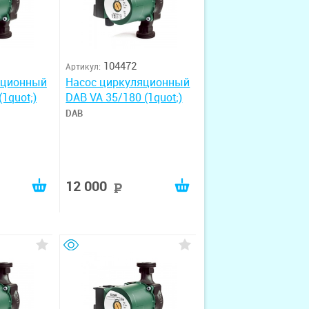
104472
Артикул:
яционный
Насос циркуляционный
1quot;)
DAB VA 35/180 (1quot;)
DAB
12 000
руб
руб