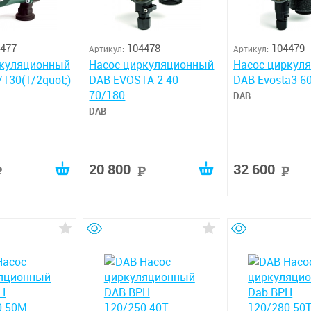
477
104478
104479
Артикул:
Артикул:
ркуляционный
Насос циркуляционный
Насос циркул
130(1/2quot;)
DAB EVOSTA 2 40-
DAB Evosta3 6
70/180
DAB
DAB
20 800
32 600
руб
руб