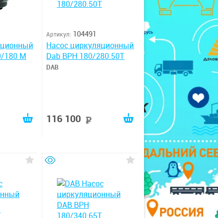
104491
Артикул:
яционный
Насос циркуляционный
0/180 M
Dab BPH 180/280.50T
DAB
116 100
руб
руб