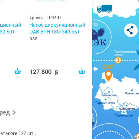
104497
Артикул:
яционный
Насос циркуляционный
80.50T
DAB BPH 180/340.65T
DAB
127 800
руб
руб
ред
талоге 127 шт.,