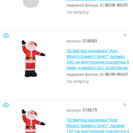
44 NEON-NIGHT
Надувная фигура 3D
NEON-NIGHT
по запросу
018680
Артикул:
3D фигура надувная "Дед
Мороз приветствует", размер
240 см, внутренняя подсветка 5
ламп, компрессор с адаптером
12В, IP 44 NEON-NIGHT
Надувная фигура 3D
NEON-NIGHT
по запросу
018679
Артикул:
3D фигура надувная "Дед
Мороз приветствует", размер
150 см, внутренняя подсветка 4