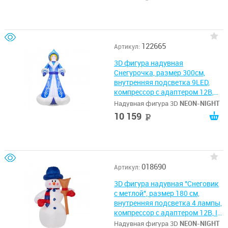
122665
Артикул:
3D фигура надувная
Снегурочка, размер 300см,
внутренняя подсветка 9LED,
компрессор с адаптером 12В,
IP44 NEON-NIGHT
Надувная фигура 3D
NEON-NIGHT
10 159
руб
018690
Артикул:
3D фигура надувная "Снеговик
с метлой", размер 180 см,
внутренняя подсветка 4 лампы,
компрессор с адаптером 12В, IP
44 NEON-NIGHT
Надувная фигура 3D
NEON-NIGHT