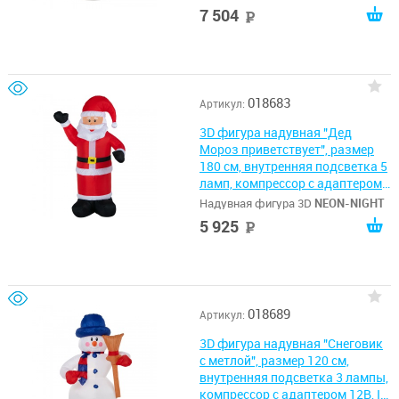
7 504
руб
018683
Артикул:
3D фигура надувная "Дед
Мороз приветствует", размер
180 см, внутренняя подсветка 5
ламп, компрессор с адаптером
12В, IP 44 NEON-NIGHT
Надувная фигура 3D
NEON-NIGHT
5 925
руб
018689
Артикул:
3D фигура надувная "Снеговик
с метлой", размер 120 см,
внутренняя подсветка 3 лампы,
компрессор с адаптером 12В, IP