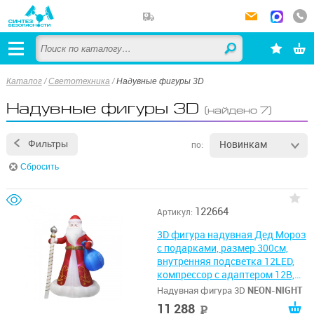
Каталог
/
Светотехника
/
Надувные фигуры 3D
Надувные фигуры 3D
(найдено 7)
Новинкам
Фильтры
по:
Сбросить
122664
Артикул:
3D фигура надувная Дед Мороз
с подарками, размер 300см,
внутренняя подсветка 12LED,
компрессор с адаптером 12В,
IP44 NEON-NIGHT
Надувная фигура 3D
NEON-NIGHT
11 288
руб