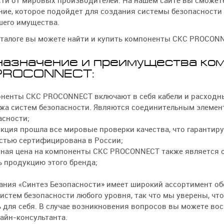
ти от мировых производителей. На нашем сайте вы сможет
ие, которое подойдет для создания системы безопасности
шего имущества.
аталоге вы можете найти и купить компоненты СКС PROCONN
азначение и преимущества ко
PROCONNECT:
ненты СКС PROCONNECT включают в себя кабели и расходн
жа систем безопасности. Являются соединительным элемен
асности;
кция прошла все мировые проверки качества, что гарантиру
стью сертифицирована в России;
ная цена на компоненты СКС PROCONNECT также является 
ь продукцию этого бренда;
ания «Синтез Безопасности» имеет широкий ассортимент о
истем безопасности любого уровня, так что мы уверены, чт
 для себя. В случае возникновения вопросов вы можете в
айн-консультанта.