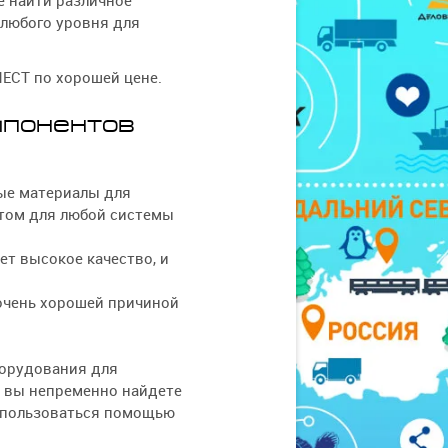
е найти различное
 любого уровня для
ECT по хорошей цене.
мпонентов
ые материалы для
том для любой системы
ет высокое качество, и
очень хорошей причиной
борудования для
о вы непременно найдете
оспользоваться помощью