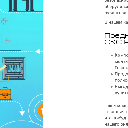
безопаснос
оборудован
охраны ва
В нашем к
Предн
СКС 
Компо
монта
безоп
Проду
полно
Выгод
купит
Наша комп
создания с
что-нибудь
нашего онл