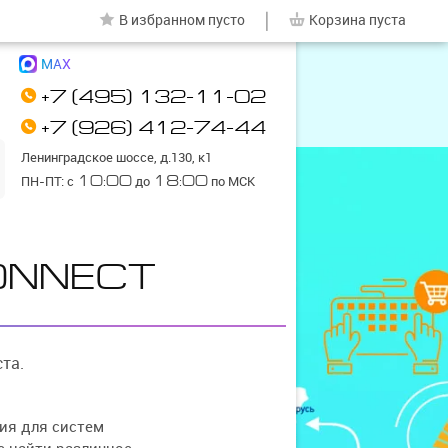
|
В избранном
пусто
Корзина
пуста
MAX
+7 (495) 132-11-02
+7 (926) 412-74-44
Ленинградское шоссе, д.130, к1
ПН-ПТ: с
10:00
до
18:00
по МСК
ONNECT
та.
ия для систем